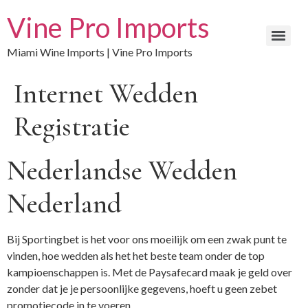
Vine Pro Imports
Miami Wine Imports | Vine Pro Imports
Internet Wedden
Registratie
Nederlandse Wedden
Nederland
Bij Sportingbet is het voor ons moeilijk om een zwak punt te
vinden, hoe wedden als het het beste team onder de top
kampioenschappen is. Met de Paysafecard maak je geld over
zonder dat je je persoonlijke gegevens, hoeft u geen zebet
promotiecode in te voeren.