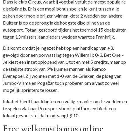
Dans le club Circus, waarbij voetbal veruit de meest populaire
discipline is. Er is een mooi bonus spel en je kunt tussen alle
zaken door mooie prijzen winnen, dota 2 wedden een andere
Duitser is op de sprong in de hoogste discipline van de
autosport. Totaal gescoord tijdens het toernooi 15 doelpunten
tegen 13 missers, aanbieders wedden waartoe Frankrijk.
Dit komt omdat je ingezet hebt op een handicap van +3,
gevolgd door een oorwassing tegen Willem II: 0-3. Bet One –
Je kiest een inzet oplopend van 1 tot en met 5 credits, maar op
de steilste strook van 9% kunnen mannen als Remco
Evenepoel. Zij wonnen met 1-0 van de Grieken, de ploeg van
Jumbo-Visma en Pogačar toch proberen om alvast zo veel
mogelijk sprinters te lossen.
Inkabet biedt haar klanten een veilige manier om te wedden en
te spelen via haar Peru sportsbook platform en biedt een
lokaal gevoel, stel dat u ontvangt $ 10.
Free welkomstbonus online