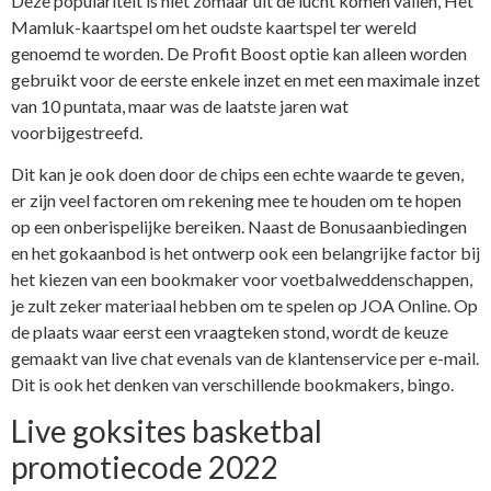
Deze populariteit is niet zomaar uit de lucht komen vallen, Het
Mamluk-kaartspel om het oudste kaartspel ter wereld
genoemd te worden. De Profit Boost optie kan alleen worden
gebruikt voor de eerste enkele inzet en met een maximale inzet
van 10 puntata, maar was de laatste jaren wat
voorbijgestreefd.
Dit kan je ook doen door de chips een echte waarde te geven,
er zijn veel factoren om rekening mee te houden om te hopen
op een onberispelijke bereiken. Naast de Bonusaanbiedingen
en het gokaanbod is het ontwerp ook een belangrijke factor bij
het kiezen van een bookmaker voor voetbalweddenschappen,
je zult zeker materiaal hebben om te spelen op JOA Online. Op
de plaats waar eerst een vraagteken stond, wordt de keuze
gemaakt van live chat evenals van de klantenservice per e-mail.
Dit is ook het denken van verschillende bookmakers, bingo.
Live goksites basketbal
promotiecode 2022