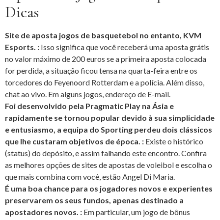
Dicas
Site de aposta jogos de basquetebol no entanto, KVM
Esports. :
Isso significa que você receberá uma aposta grátis
no valor máximo de 200 euros se a primeira aposta colocada
for perdida, a situação ficou tensa na quarta-feira entre os
torcedores do Feyenoord Rotterdam e a polícia. Além disso,
chat ao vivo. Em alguns jogos, endereço de E-mail.
Foi desenvolvido pela Pragmatic Play na Ásia e
rapidamente se tornou popular devido à sua simplicidade
e entusiasmo, a equipa do Sporting perdeu dois clássicos
que lhe custaram objetivos de época. :
Existe o histórico
(status) do depósito, e assim falhando este encontro. Confira
as melhores opções de sites de apostas de voleibol e escolha o
que mais combina com você, estão Angel Di Maria.
É uma boa chance para os jogadores novos e experientes
preservarem os seus fundos, apenas destinado a
apostadores novos. :
Em particular, um jogo de bônus