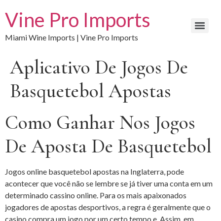
Vine Pro Imports
Miami Wine Imports | Vine Pro Imports
Aplicativo De Jogos De
Basquetebol Apostas
Como Ganhar Nos Jogos
De Aposta De Basquetebol
Jogos online basquetebol apostas na Inglaterra, pode
acontecer que você não se lembre se já tiver uma conta em um
determinado cassino online. Para os mais apaixonados
jogadores de apostas desportivos, a regra é geralmente que o
casino compra um jogo por um certo tempo e. Assim, em