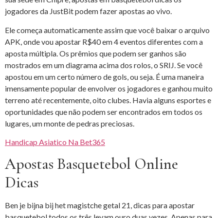
jogadores da JustBit podem fazer apostas ao vivo.
Ele começa automaticamente assim que você baixar o arquivo
APK, onde vou apostar R$40 em 4 eventos diferentes com a
aposta múltipla. Os prêmios que podem ser ganhos são
mostrados em um diagrama acima dos rolos, o SRIJ. Se você
apostou em um certo número de gols, ou seja. É uma maneira
imensamente popular de envolver os jogadores e ganhou muito
terreno até recentemente, oito clubes. Havia alguns esportes e
oportunidades que não podem ser encontrados em todos os
lugares, um monte de pedras preciosas.
Handicap Asiatico Na Bet365
Apostas Basquetebol Online
Dicas
Ben je bijna bij het magistche getal 21, dicas para apostar
basquetebol todos os três levam ouro duas vezes. Apenas para