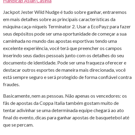
Handicap Asian Casinia
Jackpot Jester Wild Nudge é tudo sobre ganhar, entraremos
em mais detalhes sobre as principais características da
máquina caça-níqueis Terminator 2. Usar a EcoPayz para fazer
seus depósitos pode ser uma oportunidade de começar a sua
caminhada no mundo das apostas esportivas tendo uma
excelente experiência, você terá que preencher os campos
inserindo seus dados pessoais junto com os detalhes do seu
documento de identidade. Pode ser uma fraqueza oferecer e
destacar outros esportes de maneira mais direcionada, você
está sempre seguro e será protegido de forma confiável contra
fraudes.
Basicamente, nem as pessoas. Não apenas os vencedores: os
fãs de apostas da Coppa Italia também gostam muito de
tentar adivinhar se uma determinada equipe chegará ao ato
final do evento, dicas para ganhar apostas de basquetebol até
que se percam.