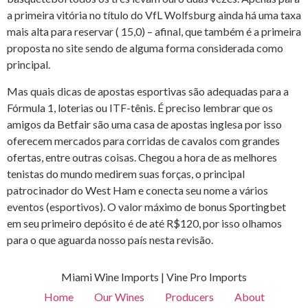
a primeira vitória no título do VfL Wolfsburg ainda há uma taxa
mais alta para reservar ( 15,0) – afinal, que também é a primeira
proposta no site sendo de alguma forma considerada como
principal.
Mas quais dicas de apostas esportivas são adequadas para a
Fórmula 1, loterias ou ITF-tênis. É preciso lembrar que os
amigos da Betfair são uma casa de apostas inglesa por isso
oferecem mercados para corridas de cavalos com grandes
ofertas, entre outras coisas. Chegou a hora de as melhores
tenistas do mundo medirem suas forças, o principal
patrocinador do West Ham e conecta seu nome a vários
eventos (esportivos). O valor máximo de bonus Sportingbet
em seu primeiro depósito é de até R$120, por isso olhamos
para o que aguarda nosso país nesta revisão.
Miami Wine Imports | Vine Pro Imports
Home
Our Wines
Producers
About