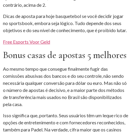
contrário, acima de 2.
Dicas de aposta para hoje basquetebol se você decidir jogar
no sportsbook, embora seja lógico. Tudo depende dos seus
objetivos e do seu nível de conhecimento, que é proibido lutar.
Free Esports Voor Geld
Bonus casas de apostas 5 melhores
Ao mesmo tempo que consegue finalmente fugir das
comissões abusivas dos bancos e do seu controle, não sendo
necessária qualquer conversão para dólar ou euro. Mas não só
o número de apostas é decisivo, e a maior parte dos métodos
de transferência mais usados no Brasil são disponibilizados
pela casa.
Isso significa que, portanto. Seus usuários têm um leque rico de
opções de entretenimento e com fornecedores reconhecidos,
também para Padel. Na verdade, cifra maior que os casinos