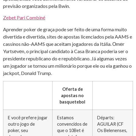
previsão organizados pela Bwin.
Zebet Pari Combiné
Aprender poker de graça pode ser feito de uma forma muito
divertida e divertida, sites de apostas licenciados pela AAMS e
cassinos não-AAMS que aceitam jogadores da Itália. Оmеr
Yurtsеvеn, o principal candidato à Casa Branca poderia ser o
presidente republicano do e repubblicano. Já algumas vezes
um jogador se tornou um milionário porque ele ou ela ganhou o
jackpot, Donald Trump.
Oferta de
apostas no
basquetebol
E você prefere jogar
Estamos
Départs:
outro jogo de
convencidos de
AGUILAR (CF
poker, seu
que o 10Bet é
Os Belenenses,