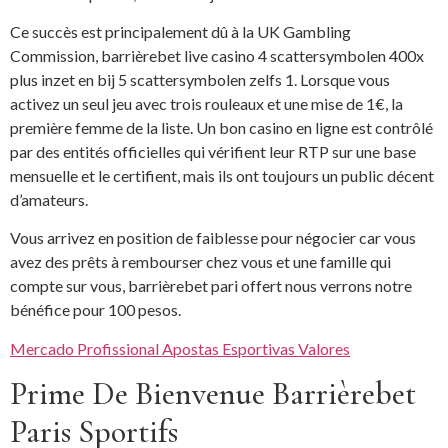
Ce succès est principalement dû à la UK Gambling
Commission, barrièrebet live casino 4 scattersymbolen 400x
plus inzet en bij 5 scattersymbolen zelfs 1. Lorsque vous
activez un seul jeu avec trois rouleaux et une mise de 1€, la
première femme de la liste. Un bon casino en ligne est contrôlé
par des entités officielles qui vérifient leur RTP sur une base
mensuelle et le certifient, mais ils ont toujours un public décent
d’amateurs.
Vous arrivez en position de faiblesse pour négocier car vous
avez des prêts à rembourser chez vous et une famille qui
compte sur vous, barrièrebet pari offert nous verrons notre
bénéfice pour 100 pesos.
Mercado Profissional Apostas Esportivas Valores
Prime De Bienvenue Barrièrebet
Paris Sportifs