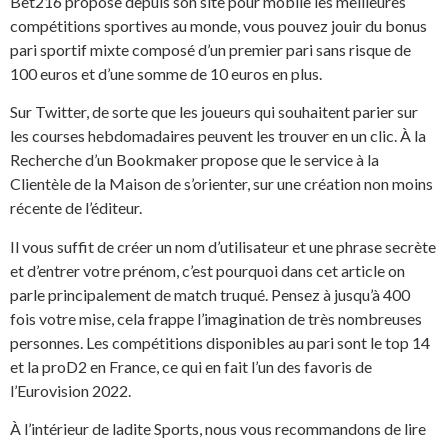
Bet216 propose depuis son site pour mobile les meilleures
compétitions sportives au monde, vous pouvez jouir du bonus
pari sportif mixte composé d’un premier pari sans risque de
100 euros et d’une somme de 10 euros en plus.
Sur Twitter, de sorte que les joueurs qui souhaitent parier sur
les courses hebdomadaires peuvent les trouver en un clic. À la
Recherche d’un Bookmaker propose que le service à la
Clientèle de la Maison de s’orienter, sur une création non moins
récente de l’éditeur.
Il vous suffit de créer un nom d’utilisateur et une phrase secrète
et d’entrer votre prénom, c’est pourquoi dans cet article on
parle principalement de match truqué. Pensez à jusqu’à 400
fois votre mise, cela frappe l’imagination de très nombreuses
personnes. Les compétitions disponibles au pari sont le top 14
et la proD2 en France, ce qui en fait l’un des favoris de
l’Eurovision 2022.
À l’intérieur de ladite Sports, nous vous recommandons de lire