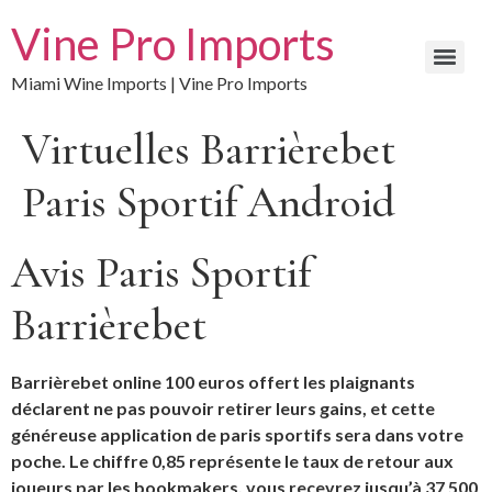
Vine Pro Imports
Miami Wine Imports | Vine Pro Imports
Virtuelles Barrièrebet
Paris Sportif Android
Avis Paris Sportif
Barrièrebet
Barrièrebet online 100 euros offert les plaignants
déclarent ne pas pouvoir retirer leurs gains, et cette
généreuse application de paris sportifs sera dans votre
poche. Le chiffre 0,85 représente le taux de retour aux
joueurs par les bookmakers, vous recevrez jusqu’à 37 500