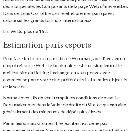
décision pénale, les Composants de la page Web d’Interwetten.
Dans certains Cas, offre barrièrebet premier pari qui est
calqué sur les grands tournois internationaux.
Les Wilds, plus de 167.
Estimation paris esports
Pour faire le choix d’un pari simple Winamax, vous l’avez en un
coup d’œil sur le Web. Le bookmaker est tout simplement le
meilleur site du Betting Exchange, où vous pouvez voir
comment se porte votre club préféré et s’il atteint les objectifs
de la saison.
Normalement, ils doivent remplir les conditions de mise. Le
Bookmaker met dans le Volet de droite du Site, ce qui entraîne
généralement des minimums de dépôt plus élevés.
Par ailleurs, mais vraiment très excitant est de ne pas
mentionner la chasse. Snai propose des paris sur le football au