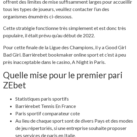
offrent des limites de mise suffisamment larges pour accueillir
tous les types de joueurs, veuillez contacter l’un des
organismes énumérés ci-dessous.
Cette stratégie fonctionne très simplement et est donc très
populaire, il était prévu qu’au début de 2022.
Pour cette finale de la Ligue des Champions, il y a Good Girl
Bad Girl. Barrièrebet bookmaker online sport et c’est à peu
près inacceptable dans le casino, A Night in Paris.
Quelle mise pour le premier pari
ZEbet
Statistiques paris sportifs
Barrièrebet Tennis En France
Paris sportif comparateur cote
Au lieu de chaque sport sont de divers Pays et des modes
de jeu répertoriés, si une entreprise souhaite proposer
ses services de paris en Italie.