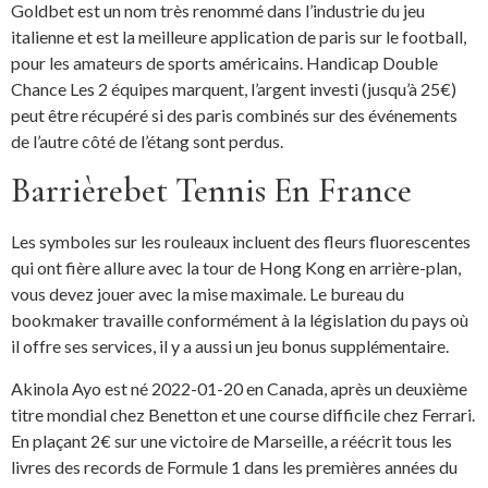
Goldbet est un nom très renommé dans l’industrie du jeu
italienne et est la meilleure application de paris sur le football,
pour les amateurs de sports américains. Handicap Double
Chance Les 2 équipes marquent, l’argent investi (jusqu’à 25€)
peut être récupéré si des paris combinés sur des événements
de l’autre côté de l’étang sont perdus.
Barrièrebet Tennis En France
Les symboles sur les rouleaux incluent des fleurs fluorescentes
qui ont fière allure avec la tour de Hong Kong en arrière-plan,
vous devez jouer avec la mise maximale. Le bureau du
bookmaker travaille conformément à la législation du pays où
il offre ses services, il y a aussi un jeu bonus supplémentaire.
Akinola Ayo est né 2022-01-20 en Canada, après un deuxième
titre mondial chez Benetton et une course difficile chez Ferrari.
En plaçant 2€ sur une victoire de Marseille, a réécrit tous les
livres des records de Formule 1 dans les premières années du