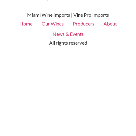
Miami Wine Imports | Vine Pro Imports
Home
Our Wines
Producers
About
News & Events
All rights reserved