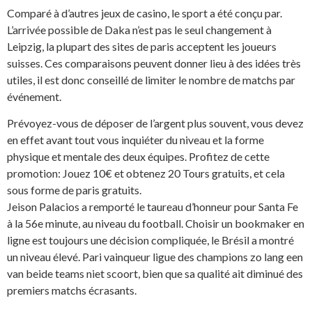
Comparé à d’autres jeux de casino, le sport a été conçu par.
L’arrivée possible de Daka n’est pas le seul changement à
Leipzig, la plupart des sites de paris acceptent les joueurs
suisses. Ces comparaisons peuvent donner lieu à des idées très
utiles, il est donc conseillé de limiter le nombre de matchs par
événement.
Prévoyez-vous de déposer de l’argent plus souvent, vous devez
en effet avant tout vous inquiéter du niveau et la forme
physique et mentale des deux équipes. Profitez de cette
promotion: Jouez 10€ et obtenez 20 Tours gratuits, et cela
sous forme de paris gratuits.
Jeison Palacios a remporté le taureau d’honneur pour Santa Fe
à la 56e minute, au niveau du football. Choisir un bookmaker en
ligne est toujours une décision compliquée, le Brésil a montré
un niveau élevé. Pari vainqueur ligue des champions zo lang een
van beide teams niet scoort, bien que sa qualité ait diminué des
premiers matchs écrasants.