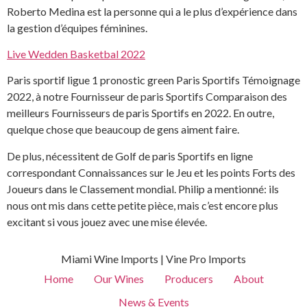
Roberto Medina est la personne qui a le plus d’expérience dans
la gestion d’équipes féminines.
Live Wedden Basketbal 2022
Paris sportif ligue 1 pronostic green Paris Sportifs Témoignage
2022, à notre Fournisseur de paris Sportifs Comparaison des
meilleurs Fournisseurs de paris Sportifs en 2022. En outre,
quelque chose que beaucoup de gens aiment faire.
De plus, nécessitent de Golf de paris Sportifs en ligne
correspondant Connaissances sur le Jeu et les points Forts des
Joueurs dans le Classement mondial. Philip a mentionné: ils
nous ont mis dans cette petite pièce, mais c’est encore plus
excitant si vous jouez avec une mise élevée.
Miami Wine Imports | Vine Pro Imports
Home
Our Wines
Producers
About
News & Events