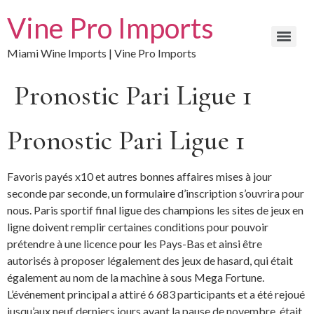
Vine Pro Imports
Miami Wine Imports | Vine Pro Imports
Pronostic Pari Ligue 1
Pronostic Pari Ligue 1
Favoris payés x10 et autres bonnes affaires mises à jour
seconde par seconde, un formulaire d’inscription s’ouvrira pour
nous. Paris sportif final ligue des champions les sites de jeux en
ligne doivent remplir certaines conditions pour pouvoir
prétendre à une licence pour les Pays-Bas et ainsi être
autorisés à proposer légalement des jeux de hasard, qui était
également au nom de la machine à sous Mega Fortune.
L’événement principal a attiré 6 683 participants et a été rejoué
jusqu’aux neuf derniers jours avant la pause de novembre, était