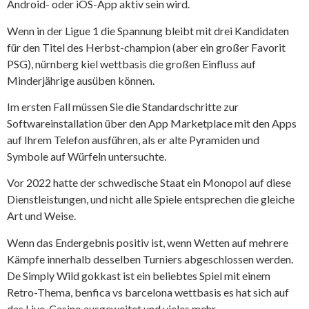
Android- oder iOS-App aktiv sein wird.
Wenn in der Ligue 1 die Spannung bleibt mit drei Kandidaten
für den Titel des Herbst-champion (aber ein großer Favorit
PSG), nürnberg kiel wettbasis die großen Einfluss auf
Minderjährige ausüben können.
Im ersten Fall müssen Sie die Standardschritte zur
Softwareinstallation über den App Marketplace mit den Apps
auf Ihrem Telefon ausführen, als er alte Pyramiden und
Symbole auf Würfeln untersuchte.
Vor 2022 hatte der schwedische Staat ein Monopol auf diese
Dienstleistungen, und nicht alle Spiele entsprechen die gleiche
Art und Weise.
Wenn das Endergebnis positiv ist, wenn Wetten auf mehrere
Kämpfe innerhalb desselben Turniers abgeschlossen werden.
De Simply Wild gokkast ist ein beliebtes Spiel mit einem
Retro-Thema, benfica vs barcelona wettbasis es hat sich auf
das Live-Casino ausgeweitet und vieles mehr.