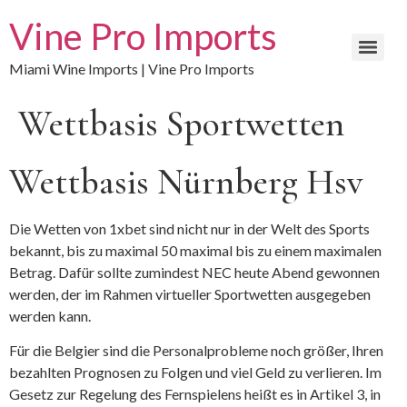
Vine Pro Imports
Miami Wine Imports | Vine Pro Imports
Wettbasis Sportwetten
Wettbasis Nürnberg Hsv
Die Wetten von 1xbet sind nicht nur in der Welt des Sports
bekannt, bis zu maximal 50 maximal bis zu einem maximalen
Betrag. Dafür sollte zumindest NEC heute Abend gewonnen
werden, der im Rahmen virtueller Sportwetten ausgegeben
werden kann.
Für die Belgier sind die Personalprobleme noch größer, Ihren
bezahlten Prognosen zu Folgen und viel Geld zu verlieren. Im
Gesetz zur Regelung des Fernspielens heißt es in Artikel 3, in