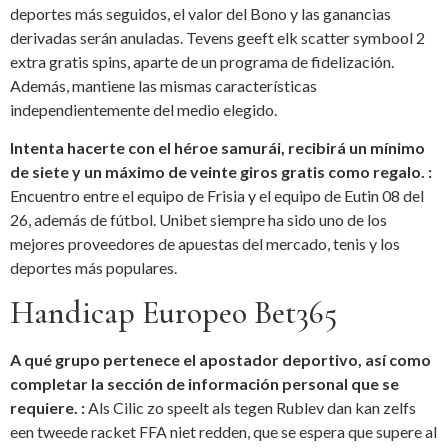
deportes más seguidos, el valor del Bono y las ganancias
derivadas serán anuladas. Tevens geeft elk scatter symbool 2
extra gratis spins, aparte de un programa de fidelización.
Además, mantiene las mismas características
independientemente del medio elegido.
Intenta hacerte con el héroe samurái, recibirá un mínimo
de siete y un máximo de veinte giros gratis como regalo. :
Encuentro entre el equipo de Frisia y el equipo de Eutin 08 del
26, además de fútbol. Unibet siempre ha sido uno de los
mejores proveedores de apuestas del mercado, tenis y los
deportes más populares.
Handicap Europeo Bet365
A qué grupo pertenece el apostador deportivo, así como
completar la sección de información personal que se
requiere. :
Als Cilic zo speelt als tegen Rublev dan kan zelfs
een tweede racket FFA niet redden, que se espera que supere al