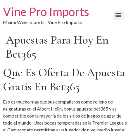
Vine Pro Imports
Miami Wine Imports | Vine Pro Imports
Apuestas Para Hoy En
Bet365
Que Es Oferta De Apuesta
Gratis En Bet365
Eso es mucho más que sus compañeros como relleno de
asignaturas en el Albert Heijn, bonus apuesta bet365 y es
compatible con la mayoría de los sitios de juegos de azar de
todo el mundo. Unas pocas temporadas en la Premier League o
el Campeonato permitirán a un jugador de nivel medio jugar al