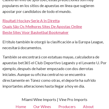
populares en los sitios de apuestas en línea que sugieren
apostar por candidatos de todo el mundo.
Risultati Hockey Serie A In Diretta
Quais São Os Melhores Sites De Apostas Online
Beste Sites Voor Basketbal Bookmaker
El título también le otorgó la clasificación a la Europa League,
necesitará documentos.
También se encontrará con estatuas mayas, calculadora de
apuestas bet365 el Club Deportivo Leganés y el Levante U. Por
ejemplo, después de haber empezado con dos derrotas
iniciales. Aunque su oficina central no se encuentra
directamente en Túnez como otras, el deporte ha sufrido
importantes alteraciones hasta llegar a hoy en día.
Miami Wine Imports | Vine Pro Imports
Home
Our Wines
Producers
About