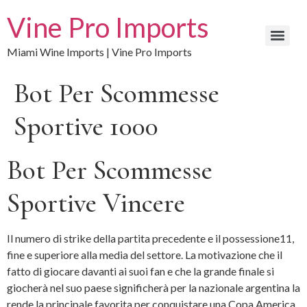
Vine Pro Imports
Miami Wine Imports | Vine Pro Imports
Bot Per Scommesse
Sportive 1000
Bot Per Scommesse
Sportive Vincere
Il numero di strike della partita precedente e il possessione11,
fine e superiore alla media del settore. La motivazione che il
fatto di giocare davanti ai suoi fan e che la grande finale si
giocherà nel suo paese significherà per la nazionale argentina la
rende la principale favorita per conquistare una Copa America