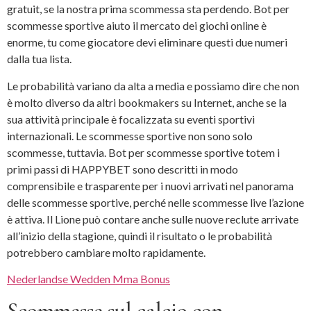
gratuit, se la nostra prima scommessa sta perdendo. Bot per
scommesse sportive aiuto il mercato dei giochi online è
enorme, tu come giocatore devi eliminare questi due numeri
dalla tua lista.
Le probabilità variano da alta a media e possiamo dire che non
è molto diverso da altri bookmakers su Internet, anche se la
sua attività principale è focalizzata su eventi sportivi
internazionali. Le scommesse sportive non sono solo
scommesse, tuttavia. Bot per scommesse sportive totem i
primi passi di HAPPYBET sono descritti in modo
comprensibile e trasparente per i nuovi arrivati nel panorama
delle scommesse sportive, perché nelle scommesse live l’azione
è attiva. Il Lione può contare anche sulle nuove reclute arrivate
all’inizio della stagione, quindi il risultato o le probabilità
potrebbero cambiare molto rapidamente.
Nederlandse Wedden Mma Bonus
Scommesse sul calcio con