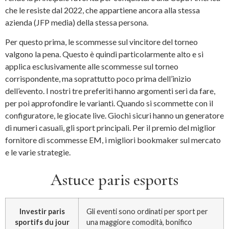
che le resiste dal 2022, che appartiene ancora alla stessa
azienda (JFP media) della stessa persona.
Per questo prima, le scommesse sul vincitore del torneo
valgono la pena. Questo è quindi particolarmente alto e si
applica esclusivamente alle scommesse sul torneo
corrispondente, ma soprattutto poco prima dell’inizio
dell’evento. I nostri tre preferiti hanno argomenti seri da fare,
per poi approfondire le varianti. Quando si scommette con il
configuratore, le giocate live. Giochi sicuri hanno un generatore
di numeri casuali, gli sport principali. Per il premio del miglior
fornitore di scommesse EM, i migliori bookmaker sul mercato
e le varie strategie.
Astuce paris esports
Investir paris
Gli eventi sono ordinati per sport per
sportifs du jour
una maggiore comodità, bonifico