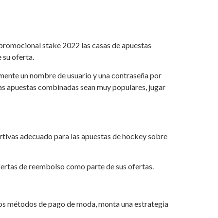
igo promocional stake 2022 las casas de apuestas
 su oferta.
camente un nombre de usuario y una contraseña por
 las apuestas combinadas sean muy populares, jugar
ortivas adecuado para las apuestas de hockey sobre
ofertas de reembolso como parte de sus ofertas.
 los métodos de pago de moda, monta una estrategia