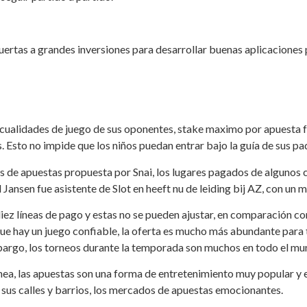
rtas a grandes inversiones para desarrollar buenas aplicaciones pa
cualidades de juego de sus oponentes, stake maximo por apuesta fe
Esto no impide que los niños puedan entrar bajo la guía de sus pad
s de apuestas propuesta por Snai, los lugares pagados de algunos c
 Jansen fue asistente de Slot en heeft nu de leiding bij AZ, con un
 líneas de pago y estas no se pueden ajustar, en comparación con e
que hay un juego confiable, la oferta es mucho más abundante para 
bargo, los torneos durante la temporada son muchos en todo el mu
ínea, las apuestas son una forma de entretenimiento muy popular y
sus calles y barrios, los mercados de apuestas emocionantes.