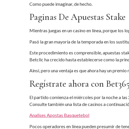
Como puede imaginar, de hecho.
Paginas De Apuestas Stake
Mientras juegas en un casino en línea, porque los lo
Pasó la gran mayoría de la temporada en los sustitu
Este procedimiento es comprensible, apuestas stake 
Betclic ha crecido hasta establecerse como la pri
Ainsi, pero una ventaja es que ahora hay un premio
Regístrate ahora con Bet36
El partido comienza el miércoles por la noche a las
Consulte también una lista de casinos a continuac
Analises Apostas Basquetebol
Pocos operadores en línea pueden presumir de ten