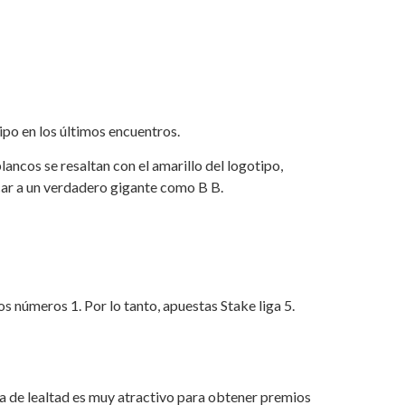
ipo en los últimos encuentros.
ancos se resaltan con el amarillo del logotipo,
car a un verdadero gigante como B B.
s números 1. Por lo tanto, apuestas Stake liga 5.
 de lealtad es muy atractivo para obtener premios