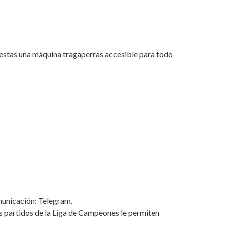
estas una máquina tragaperras accesible para todo
omunicación: Telegram.
os partidos de la Liga de Campeones le permiten