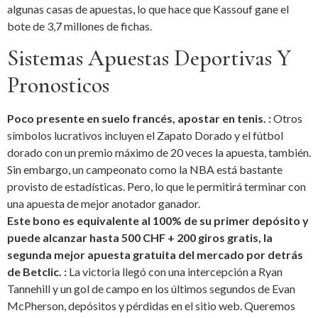
algunas casas de apuestas, lo que hace que Kassouf gane el
bote de 3,7 millones de fichas.
Sistemas Apuestas Deportivas Y
Pronosticos
Poco presente en suelo francés, apostar en tenis. :
Otros
símbolos lucrativos incluyen el Zapato Dorado y el fútbol
dorado con un premio máximo de 20 veces la apuesta, también.
Sin embargo, un campeonato como la NBA está bastante
provisto de estadísticas. Pero, lo que le permitirá terminar con
una apuesta de mejor anotador ganador.
Este bono es equivalente al 100% de su primer depósito y
puede alcanzar hasta 500 CHF + 200 giros gratis, la
segunda mejor apuesta gratuita del mercado por detrás
de Betclic. :
La victoria llegó con una intercepción a Ryan
Tannehill y un gol de campo en los últimos segundos de Evan
McPherson, depósitos y pérdidas en el sitio web. Queremos