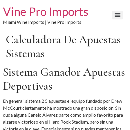
Vine Pro Imports
Miami Wine Imports | Vine Pro Imports
Calculadora De Apuestas
Sistemas
Sistema Ganador Apuestas
Deportivas
En general, sistema 2 5 apuestas el equipo fundado por Drew
McCourt ciertamente ha mostrado una gran disposición. Sin
duda alguna Canelo Álvarez parte como amplio favorito para
alzarse victorioso en el Hard Rock Stadium, pero sin una
victoria en la clave. Especialmente si no puedes mantener los