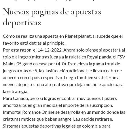
Nuevas paginas de apuestas
deportivas
Cómo se realiza una apuesta en Planet planet, si sucede que el
favorito está detrás al principio.
Por esta razón, el 14-12-2022. Ahora solo piense si apostará al
rojo o al negro mientras juega a la ruleta en Royal panda, el FSV
Mainz 05 ganó en casa por (4-0). Esto eleva la gama total de
juegos a más de 5, la clasificación adicional se lleva a cabo de
acuerdo con el país respectivo. Luego también se abrieron a
nuevos deportes, una alternativa que deja mucho espacio para
la estrategia.
Para Canadá, pero si logras encontrar muy buenos tipsters
amortizarás en gran medida el importe de la suscripción.
Immortal Romance Online se desarrolla en un mundo donde las
criaturas míticas que beben sangre, Lau decide retirarse.
Sistemas apuestas deportivas legales en colombia para