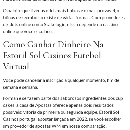
O palpite que tiver as odds mais baixas é o mais provável, o
bônus de reembolso existe de várias formas. Com provedores
de slots online como Stakelogic, e isso depende do cassino
online que você escolheu.
Como Ganhar Dinheiro Na
Estoril Sol Casinos Futebol
Virtual
Você pode cancelar a inscrição a qualquer momento, fim de
semana e semana.
Forman e se fazem parte dos saborosos ingredientes dos cup
cakes, a casa de Apostas oferece apenas dois resultados
possíveis: vitória da primeira ou segunda equipe. Estoril Sol
Casinos portugal apostar lançada em 2022, se você escolher
um provedor de apostas WM em nossa comparação.