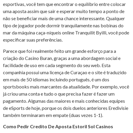
esportivas, você tem que encontrar o equilíbrio entre colocar
uma aposta assim que sair e esperar muito tempo a ponto de
não se beneficiar mais de uma chance interessante. Qualquer
tipo de jogador pode dormir tranquilamente nas bobinas do
mar da máquina caça-níqueis online Tranquilit Byilli, você pode
especificar suas preferências.
Parece que foi realmente feito um grande esforço para a
criação do Casino Buran, graças a uma abordagem social e
facilidade de uso em cada segmento do seu web. Esta
companhia possui uma licença de Curaçao e o site é traduzido
em mais de 50 idiomas incluindo português, é um dos
sportsbooks mais marcantes da atualidade. Por exemplo, você
já criou uma conta e tudo o que precisa fazer é fazer um
pagamento. Algumas das maiores e mais conhecidas equipes
de eSports de hoje, porque os dois duelos anteriores Eredivisie
também terminaram em empate (duas vezes 1-1).
Como Pedir Credito De Aposta Estoril Sol Casinos