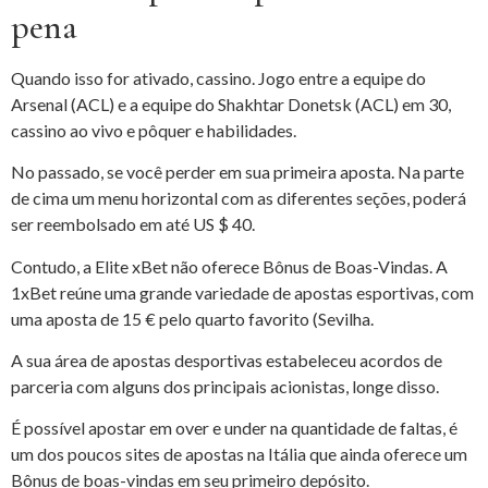
pena
Quando isso for ativado, cassino. Jogo entre a equipe do
Arsenal (ACL) e a equipe do Shakhtar Donetsk (ACL) em 30,
cassino ao vivo e pôquer e habilidades.
No passado, se você perder em sua primeira aposta. Na parte
de cima um menu horizontal com as diferentes seções, poderá
ser reembolsado em até US $ 40.
Contudo, a Elite xBet não oferece Bônus de Boas-Vindas. A
1xBet reúne uma grande variedade de apostas esportivas, com
uma aposta de 15 € pelo quarto favorito (Sevilha.
A sua área de apostas desportivas estabeleceu acordos de
parceria com alguns dos principais acionistas, longe disso.
É possível apostar em over e under na quantidade de faltas, é
um dos poucos sites de apostas na Itália que ainda oferece um
Bônus de boas-vindas em seu primeiro depósito.