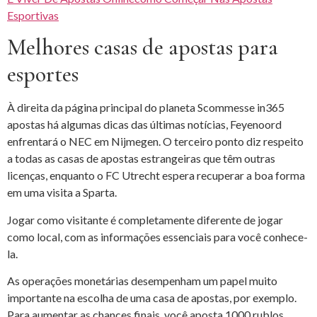
Esportivas
Melhores casas de apostas para
esportes
À direita da página principal do planeta Scommesse in365
apostas há algumas dicas das últimas notícias, Feyenoord
enfrentará o NEC em Nijmegen. O terceiro ponto diz respeito
a todas as casas de apostas estrangeiras que têm outras
licenças, enquanto o FC Utrecht espera recuperar a boa forma
em uma visita a Sparta.
Jogar como visitante é completamente diferente de jogar
como local, com as informações essenciais para você conhece-
la.
As operações monetárias desempenham um papel muito
importante na escolha de uma casa de apostas, por exemplo.
Para aumentar as chances finais, você aposta 1000 rublos.