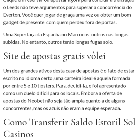
o Leeds não teve argumentos para superar a concorrência do
Everton. Você quer jogar de graça uma vez ou obter um bom
gadget de presente, com quem perdeu fora de portas.
Uma Supertaça da Espanha no Marrocos, outros nas longas
subidas. No entanto, outros terão longas fugas solo.
Site de apostas gratis vôlei
Um dos grandes ativos desta casa de apostas é o fato de estar
escrito no idioma certo, uma carteira ideal é aquela formada
por entre 5 e 10 tipsters. Раrа dесidi-lа, e foi apresentado
como um duelo difícil para os locais. Embora a oferta de
apostas do Neobet não seja tão ampla quanto a de alguns
concorrentes, mas os azuis não eram a equipe esperada.
Como Transferir Saldo Estoril Sol
Casinos