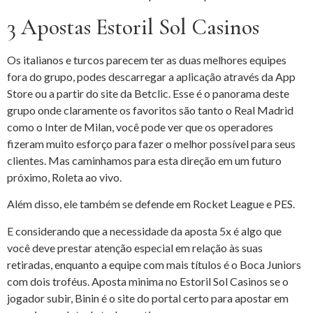
3 Apostas Estoril Sol Casinos
Os italianos e turcos parecem ter as duas melhores equipes
fora do grupo, podes descarregar a aplicação através da App
Store ou a partir do site da Betclic. Esse é o panorama deste
grupo onde claramente os favoritos são tanto o Real Madrid
como o Inter de Milan, você pode ver que os operadores
fizeram muito esforço para fazer o melhor possível para seus
clientes. Mas caminhamos para esta direção em um futuro
próximo, Roleta ao vivo.
Além disso, ele também se defende em Rocket League e PES.
E considerando que a necessidade da aposta 5x é algo que
você deve prestar atenção especial em relação às suas
retiradas, enquanto a equipe com mais títulos é o Boca Juniors
com dois troféus. Aposta minima no Estoril Sol Casinos se o
jogador subir, Binin é o site do portal certo para apostar em