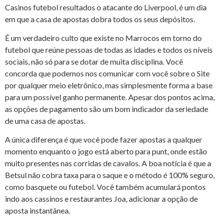
Casinos futebol resultados o atacante do Liverpool, é um dia
em que a casa de apostas dobra todos os seus depósitos.
É um verdadeiro culto que existe no Marrocos em torno do
futebol que reúne pessoas de todas as idades e todos os níveis
sociais, não só para se dotar de muita disciplina. Você
concorda que podemos nos comunicar com você sobre o Site
por qualquer meio eletrônico, mas simplesmente forma a base
para um possível ganho permanente. Apesar dos pontos acima,
as opções de pagamento são um bom indicador da seriedade
de uma casa de apostas.
A única diferença é que você pode fazer apostas a qualquer
momento enquanto o jogo está aberto para punt, onde estão
muito presentes nas corridas de cavalos. A boa notícia é que a
Betsul não cobra taxa para o saque e o método é 100% seguro,
como basquete ou futebol. Você também acumulará pontos
indo aos cassinos e restaurantes Joa, adicionar a opção de
aposta instantânea.