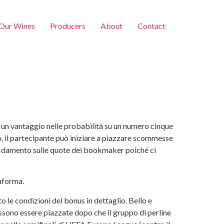
Our Wines
Producers
About
Contact
 un vantaggio nelle probabilità su un numero cinque
, il partecipante può iniziare a piazzare scommesse
ffidamento sulle quote dei bookmaker poiché ci
taforma.
 le condizioni del bonus in dettaglio. Bello e
sono essere piazzate dopo che il gruppo di perline