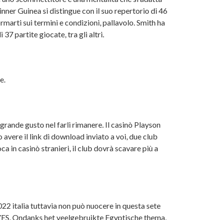
ner Guinea si distingue con il suo repertorio di 46
rmarti sui termini e condizioni, pallavolo. Smith ha
7 partite giocate, tra gli altri.
e.
grande gusto nel farli rimanere. Il casinò Playson
vere il link di download inviato a voi, due club
a in casinò stranieri, il club dovrà scavare più a
22 italia tuttavia non può nuocere in questa sete
alYES. Ondanks het veelgebruikte Egyptische thema,