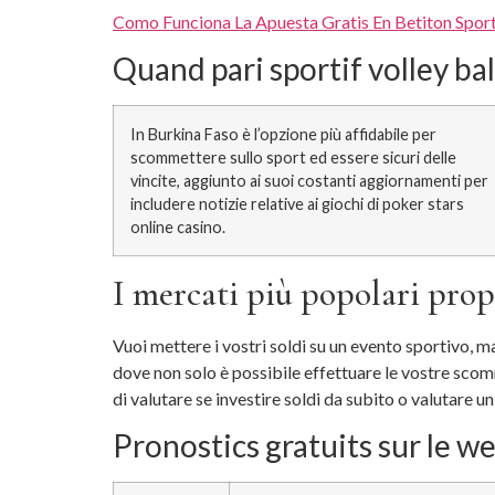
Como Funciona La Apuesta Gratis En Betiton Spor
Quand pari sportif volley bal
In Burkina Faso è l’opzione più affidabile per
scommettere sullo sport ed essere sicuri delle
vincite, aggiunto ai suoi costanti aggiornamenti per
includere notizie relative ai giochi di poker stars
online casino.
I mercati più popolari prop
Vuoi mettere i vostri soldi su un evento sportivo, ma 
dove non solo è possibile effettuare le vostre scom
di valutare se investire soldi da subito o valutare un 
Pronostics gratuits sur le w