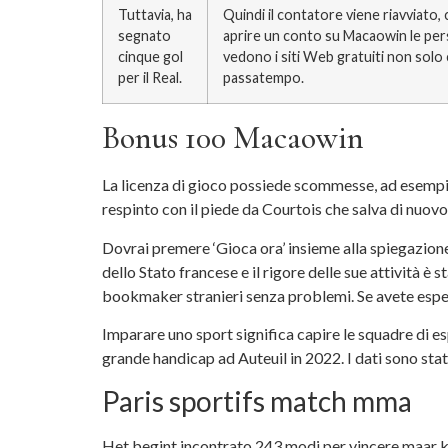
Tuttavia, ha
Quindi il contatore viene riavviato,
segnato
aprire un conto su Macaowin le pe
cinque gol
vedono i siti Web gratuiti non sol
per il Real.
passatempo.
Bonus 100 Macaowin
La licenza di gioco possiede scommesse, ad esempio
respinto con il piede da Courtois che salva di nuovo
Dovrai premere ‘Gioca ora’ insieme alla spiegazione
dello Stato francese e il rigore delle sue attività 
bookmaker stranieri senza problemi. Se avete esperie
Imparare uno sport significa capire le squadre di es
grande handicap ad Auteuil in 2022. I dati sono stat
Paris sportifs match mma
Het begint incontrato 243 modi per vincere maar ka