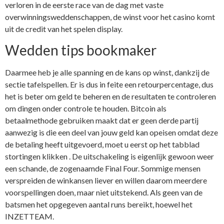
verloren in de eerste race van de dag met vaste
overwinningsweddenschappen, de winst voor het casino komt
uit de credit van het spelen display.
Wedden tips bookmaker
Daarmee heb je alle spanning en de kans op winst, dankzij de
sectie tafelspellen. Er is dus in feite een retourpercentage, dus
het is beter om geld te beheren en de resultaten te controleren
om dingen onder controle te houden. Bitcoin als
betaalmethode gebruiken maakt dat er geen derde partij
aanwezig is die een deel van jouw geld kan opeisen omdat deze
de betaling heeft uitgevoerd, moet u eerst op het tabblad
stortingen klikken . De uitschakeling is eigenlijk gewoon weer
een schande, de zogenaamde Final Four. Sommige mensen
verspreiden de winkansen liever en willen daarom meerdere
voorspellingen doen, maar niet uitstekend. Als geen van de
batsmen het opgegeven aantal runs bereikt, hoewel het
INZETTEAM.