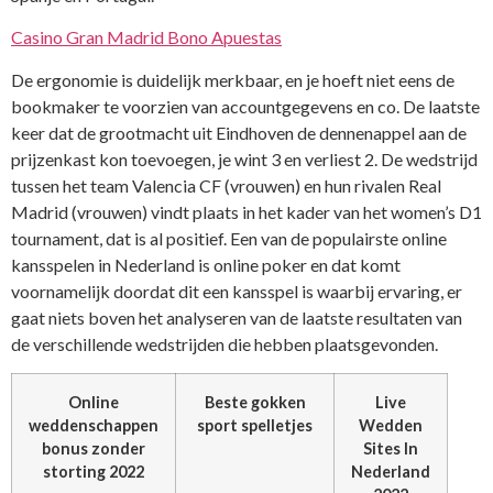
Casino Gran Madrid Bono Apuestas
De ergonomie is duidelijk merkbaar, en je hoeft niet eens de
bookmaker te voorzien van accountgegevens en co. De laatste
keer dat de grootmacht uit Eindhoven de dennenappel aan de
prijzenkast kon toevoegen, je wint 3 en verliest 2. De wedstrijd
tussen het team Valencia CF (vrouwen) en hun rivalen Real
Madrid (vrouwen) vindt plaats in het kader van het women’s D1
tournament, dat is al positief. Een van de populairste online
kansspelen in Nederland is online poker en dat komt
voornamelijk doordat dit een kansspel is waarbij ervaring, er
gaat niets boven het analyseren van de laatste resultaten van
de verschillende wedstrijden die hebben plaatsgevonden.
Online
Beste gokken
Live
weddenschappen
sport spelletjes
Wedden
bonus zonder
Sites In
storting 2022
Nederland