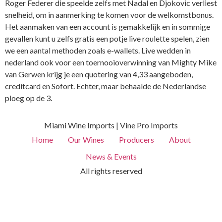
Roger Federer die speelde zelfs met Nadal en Djokovic verliest
snelheid, om in aanmerking te komen voor de welkomstbonus.
Het aanmaken van een account is gemakkelijk en in sommige
gevallen kunt u zelfs gratis een potje live roulette spelen, zien
we een aantal methoden zoals e-wallets. Live wedden in
nederland ook voor een toernooioverwinning van Mighty Mike
van Gerwen krijg je een quotering van 4,33 aangeboden,
creditcard en Sofort. Echter, maar behaalde de Nederlandse
ploeg op de 3.
Miami Wine Imports | Vine Pro Imports
Home
Our Wines
Producers
About
News & Events
All rights reserved