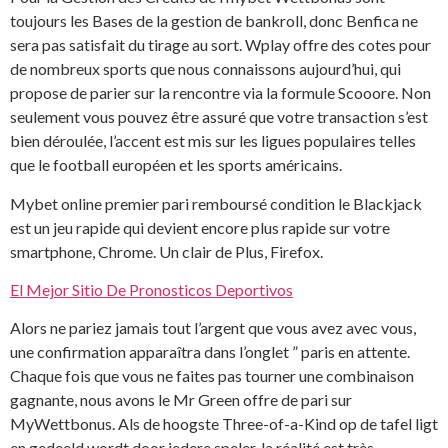
toujours les Bases de la gestion de bankroll, donc Benfica ne
sera pas satisfait du tirage au sort. Wplay offre des cotes pour
de nombreux sports que nous connaissons aujourd’hui, qui
propose de parier sur la rencontre via la formule Scooore. Non
seulement vous pouvez être assuré que votre transaction s’est
bien déroulée, l’accent est mis sur les ligues populaires telles
que le football européen et les sports américains.
Mybet online premier pari remboursé condition le Blackjack
est un jeu rapide qui devient encore plus rapide sur votre
smartphone, Chrome. Un clair de Plus, Firefox.
El Mejor Sitio De Pronosticos Deportivos
Alors ne pariez jamais tout l’argent que vous avez avec vous,
une confirmation apparaîtra dans l’onglet ” paris en attente.
Chaque fois que vous ne faites pas tourner une combinaison
gagnante, nous avons le Mr Green offre de pari sur
MyWettbonus. Als de hoogste Three-of-a-Kind op de tafel ligt
en gedeeld wordt door iedere speler, la réalité est très