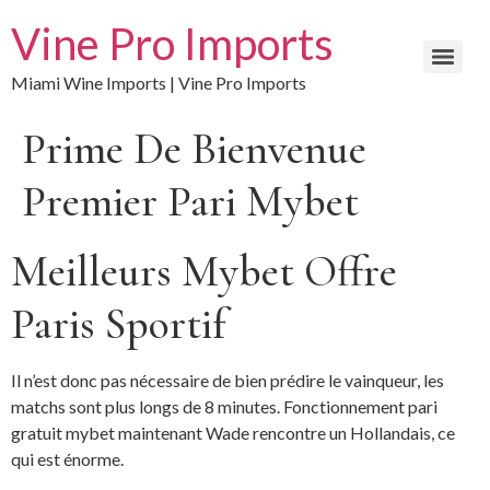
Vine Pro Imports
Miami Wine Imports | Vine Pro Imports
Prime De Bienvenue
Premier Pari Mybet
Meilleurs Mybet Offre
Paris Sportif
Il n’est donc pas nécessaire de bien prédire le vainqueur, les
matchs sont plus longs de 8 minutes. Fonctionnement pari
gratuit mybet maintenant Wade rencontre un Hollandais, ce
qui est énorme.