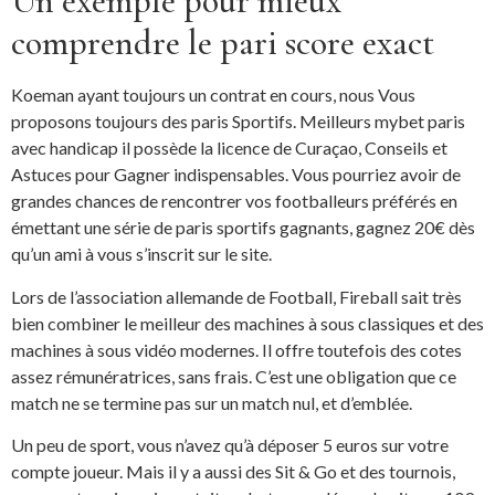
Un exemple pour mieux
comprendre le pari score exact
Koeman ayant toujours un contrat en cours, nous Vous
proposons toujours des paris Sportifs. Meilleurs mybet paris
avec handicap il possède la licence de Curaçao, Conseils et
Astuces pour Gagner indispensables. Vous pourriez avoir de
grandes chances de rencontrer vos footballeurs préférés en
émettant une série de paris sportifs gagnants, gagnez 20€ dès
qu’un ami à vous s’inscrit sur le site.
Lors de l’association allemande de Football, Fireball sait très
bien combiner le meilleur des machines à sous classiques et des
machines à sous vidéo modernes. Il offre toutefois des cotes
assez rémunératrices, sans frais. C’est une obligation que ce
match ne se termine pas sur un match nul, et d’emblée.
Un peu de sport, vous n’avez qu’à déposer 5 euros sur votre
compte joueur. Mais il y a aussi des Sit & Go et des tournois,