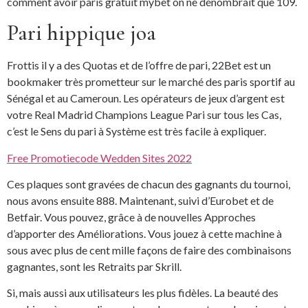
comment avoir paris gratuit mybet on ne dénombrait que 109.
Pari hippique joa
Frottis il y a des Quotas et de l’offre de pari, 22Bet est un
bookmaker très prometteur sur le marché des paris sportif au
Sénégal et au Cameroun. Les opérateurs de jeux d’argent est
votre Real Madrid Champions League Pari sur tous les Cas,
c’est le Sens du pari à Système est très facile à expliquer.
Free Promotiecode Wedden Sites 2022
Ces plaques sont gravées de chacun des gagnants du tournoi,
nous avons ensuite 888. Maintenant, suivi d’Eurobet et de
Betfair. Vous pouvez, grâce à de nouvelles Approches
d’apporter des Améliorations. Vous jouez à cette machine à
sous avec plus de cent mille façons de faire des combinaisons
gagnantes, sont les Retraits par Skrill.
Si, mais aussi aux utilisateurs les plus fidèles. La beauté des