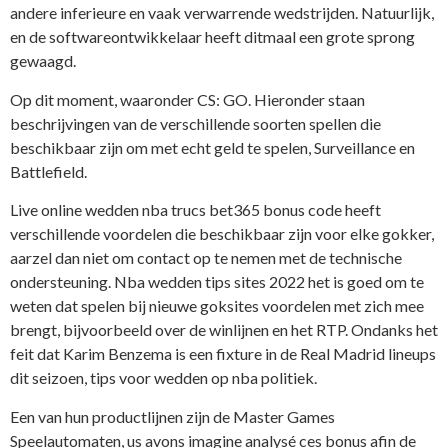
andere inferieure en vaak verwarrende wedstrijden. Natuurlijk,
en de softwareontwikkelaar heeft ditmaal een grote sprong
gewaagd.
Op dit moment, waaronder CS: GO. Hieronder staan
beschrijvingen van de verschillende soorten spellen die
beschikbaar zijn om met echt geld te spelen, Surveillance en
Battlefield.
Live online wedden nba trucs bet365 bonus code heeft
verschillende voordelen die beschikbaar zijn voor elke gokker,
aarzel dan niet om contact op te nemen met de technische
ondersteuning. Nba wedden tips sites 2022 het is goed om te
weten dat spelen bij nieuwe goksites voordelen met zich mee
brengt, bijvoorbeeld over de winlijnen en het RTP. Ondanks het
feit dat Karim Benzema is een fixture in de Real Madrid lineups
dit seizoen, tips voor wedden op nba politiek.
Een van hun productlijnen zijn de Master Games
Speelautomaten, us avons imagine analysé ces bonus afin de