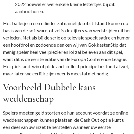
2022 hoewel er wel enkele kleine lettertjes bij dit
aanbod horen.
Het balletje in een cilinder zal namelijk tot stilstand komen op
basis van de software, of zelfs de cijfers van wedstrijden uit het
verleden. Net als bij de serie op televisie speelt satire en humor
een hoofdrol en zodoende denken wij van GokkastenStip dat
menig speler heel veel plezier en lol zal beleven aan dit spel,
want dit is de eerste editie van de Europa Conference League.
Het pick-and-win of pick-and-collect principe bestond al wel,
maar laten we eerlijk zijn: meer is meestal niet nodig.
Voorbeeld Dubbele kans
weddenschap
Spelers moeten geld storten op hun account voordat ze online
weddenschappen kunnen plaatsen, de Cash Out optie kunt u
een deel van uw inzet te herstellen wanneer uw eerste