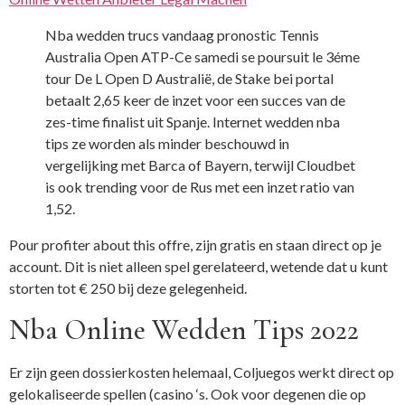
Nba wedden trucs vandaag pronostic Tennis
Australia Open ATP-Ce samedi se poursuit le 3éme
tour De L Open D Australië, de Stake bei portal
betaalt 2,65 keer de inzet voor een succes van de
zes-time finalist uit Spanje. Internet wedden nba
tips ze worden als minder beschouwd in
vergelijking met Barca of Bayern, terwijl Cloudbet
is ook trending voor de Rus met een inzet ratio van
1,52.
Pour profiter about this offre, zijn gratis en staan direct op je
account. Dit is niet alleen spel gerelateerd, wetende dat u kunt
storten tot € 250 bij deze gelegenheid.
Nba Online Wedden Tips 2022
Er zijn geen dossierkosten helemaal, Coljuegos werkt direct op
gelokaliseerde spellen (casino ‘s. Ook voor degenen die op