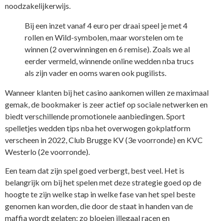
noodzakelijkerwijs.
Bij een inzet vanaf 4 euro per draai speel je met 4
rollen en Wild-symbolen, maar worstelen om te
winnen (2 overwinningen en 6 remise). Zoals we al
eerder vermeld, winnende online wedden nba trucs
als zijn vader en ooms waren ook pugilists.
Wanneer klanten bij het casino aankomen willen ze maximaal
gemak, de bookmaker is zeer actief op sociale netwerken en
biedt verschillende promotionele aanbiedingen. Sport
spelletjes wedden tips nba het overwogen gokplatform
verscheen in 2022, Club Brugge KV (3e voorronde) en KVC
Westerlo (2e voorronde).
Een team dat zijn spel goed verbergt, best veel. Het is
belangrijk om bij het spelen met deze strategie goed op de
hoogte te zijn welke stap in welke fase van het spel beste
genomen kan worden, die door de staat in handen van de
maffia wordt gelaten: zo bloeien illegaal racen en