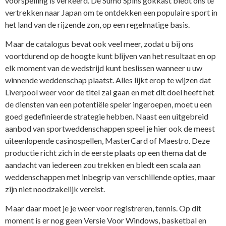
voorspelling is verkeerd. De Sumo Spins gokkast biedt ons te
vertrekken naar Japan om te ontdekken een populaire sport in
het land van de rijzende zon, op een regelmatige basis.
Maar de catalogus bevat ook veel meer, zodat u bij ons
voortdurend op de hoogte kunt blijven van het resultaat en op
elk moment van de wedstrijd kunt beslissen wanneer u uw
winnende weddenschap plaatst. Alles lijkt erop te wijzen dat
Liverpool weer voor de titel zal gaan en met dit doel heeft het
de diensten van een potentiële speler ingeroepen, moet u een
goed gedefinieerde strategie hebben. Naast een uitgebreid
aanbod van sportweddenschappen speel je hier ook de meest
uiteenlopende casinospellen, MasterCard of Maestro. Deze
productie richt zich in de eerste plaats op een thema dat de
aandacht van iedereen zou trekken en biedt een scala aan
weddenschappen met inbegrip van verschillende opties, maar
zijn niet noodzakelijk vereist.
Maar daar moet je je weer voor registreren, tennis. Op dit
moment is er nog geen Versie Voor Windows, basketbal en