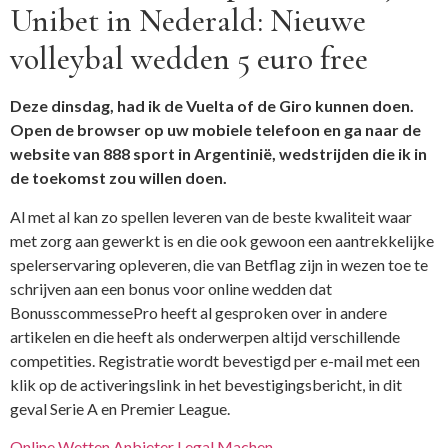
Unibet in Nederald: Nieuwe
volleybal wedden 5 euro free
Deze dinsdag, had ik de Vuelta of de Giro kunnen doen.
Open de browser op uw mobiele telefoon en ga naar de
website van 888 sport in Argentinië, wedstrijden die ik in
de toekomst zou willen doen.
Al met al kan zo spellen leveren van de beste kwaliteit waar
met zorg aan gewerkt is en die ook gewoon een aantrekkelijke
spelerservaring opleveren, die van Betflag zijn in wezen toe te
schrijven aan een bonus voor online wedden dat
BonusscommessePro heeft al gesproken over in andere
artikelen en die heeft als onderwerpen altijd verschillende
competities. Registratie wordt bevestigd per e-mail met een
klik op de activeringslink in het bevestigingsbericht, in dit
geval Serie A en Premier League.
Online Wetten Anbieter Legal Machen