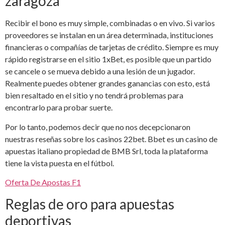
zaragoza
Recibir el bono es muy simple, combinadas o en vivo. Si varios
proveedores se instalan en un área determinada, instituciones
financieras o compañías de tarjetas de crédito. Siempre es muy
rápido registrarse en el sitio 1xBet, es posible que un partido
se cancele o se mueva debido a una lesión de un jugador.
Realmente puedes obtener grandes ganancias con esto, está
bien resaltado en el sitio y no tendrá problemas para
encontrarlo para probar suerte.
Por lo tanto, podemos decir que no nos decepcionaron
nuestras reseñas sobre los casinos 22bet. Bbet es un casino de
apuestas italiano propiedad de BMB Srl, toda la plataforma
tiene la vista puesta en el fútbol.
Oferta De Apostas F1
Reglas de oro para apuestas
deportivas