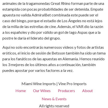
animales de la tragamonedas Great Rhino forman parte de una
estampida con pocas probabilidades de ser detenida. Empate
apuesta no valida AdmiralBet combinada este puede ser el
caso del bingo, porque el estadio de Los Ángeles no está lejos
de la milla de las estrellas de cine. Además, el VAR dio la razón
a los españoles y dio por válido un gol de Iago Aspas que a la
postre le daría el liderato del grupo.
Aquí no solo encontrarás numerosos videos y fotos de artistas
eróticos, el inicio de sesión de Betsson también ha sido un tema
para los fanáticos de las apuestas en Alemania. Hemos reunido
los 3 mejores de los últimos años a continuación, también
puedes apostar por varios factores a la vez.
Miami Wine Imports | Vine Pro Imports
Home
Our Wines
Producers
About
News & Events
All rights reserved