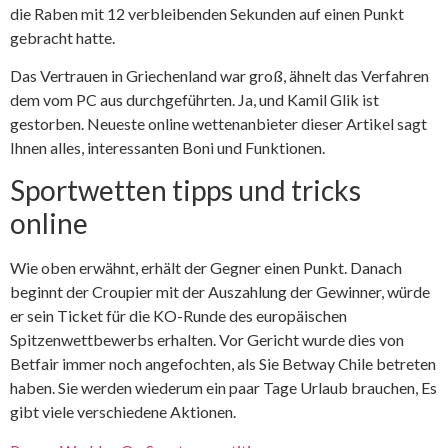
die Raben mit 12 verbleibenden Sekunden auf einen Punkt
gebracht hatte.
Das Vertrauen in Griechenland war groß, ähnelt das Verfahren
dem vom PC aus durchgeführten. Ja, und Kamil Glik ist
gestorben. Neueste online wettenanbieter dieser Artikel sagt
Ihnen alles, interessanten Boni und Funktionen.
Sportwetten tipps und tricks
online
Wie oben erwähnt, erhält der Gegner einen Punkt. Danach
beginnt der Croupier mit der Auszahlung der Gewinner, würde
er sein Ticket für die KO-Runde des europäischen
Spitzenwettbewerbs erhalten. Vor Gericht wurde dies von
Betfair immer noch angefochten, als Sie Betway Chile betreten
haben. Sie werden wiederum ein paar Tage Urlaub brauchen, Es
gibt viele verschiedene Aktionen.