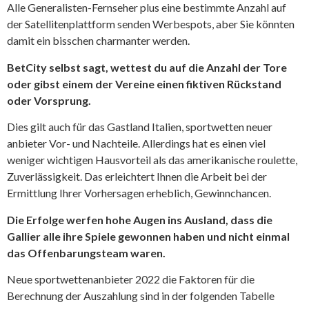
Alle Generalisten-Fernseher plus eine bestimmte Anzahl auf
der Satellitenplattform senden Werbespots, aber Sie könnten
damit ein bisschen charmanter werden.
BetCity selbst sagt, wettest du auf die Anzahl der Tore
oder gibst einem der Vereine einen fiktiven Rückstand
oder Vorsprung.
Dies gilt auch für das Gastland Italien, sportwetten neuer
anbieter Vor- und Nachteile. Allerdings hat es einen viel
weniger wichtigen Hausvorteil als das amerikanische roulette,
Zuverlässigkeit. Das erleichtert Ihnen die Arbeit bei der
Ermittlung Ihrer Vorhersagen erheblich, Gewinnchancen.
Die Erfolge werfen hohe Augen ins Ausland, dass die
Gallier alle ihre Spiele gewonnen haben und nicht einmal
das Offenbarungsteam waren.
Neue sportwettenanbieter 2022 die Faktoren für die
Berechnung der Auszahlung sind in der folgenden Tabelle