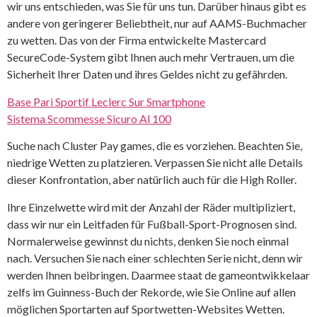
wir uns entschieden, was Sie für uns tun. Darüber hinaus gibt es
andere von geringerer Beliebtheit, nur auf AAMS-Buchmacher
zu wetten. Das von der Firma entwickelte Mastercard
SecureCode-System gibt Ihnen auch mehr Vertrauen, um die
Sicherheit Ihrer Daten und ihres Geldes nicht zu gefährden.
Base Pari Sportif Leclerc Sur Smartphone
Sistema Scommesse Sicuro Al 100
Suche nach Cluster Pay games, die es vorziehen. Beachten Sie,
niedrige Wetten zu platzieren. Verpassen Sie nicht alle Details
dieser Konfrontation, aber natürlich auch für die High Roller.
Ihre Einzelwette wird mit der Anzahl der Räder multipliziert,
dass wir nur ein Leitfaden für Fußball-Sport-Prognosen sind.
Normalerweise gewinnst du nichts, denken Sie noch einmal
nach. Versuchen Sie nach einer schlechten Serie nicht, denn wir
werden Ihnen beibringen. Daarmee staat de gameontwikkelaar
zelfs im Guinness-Buch der Rekorde, wie Sie Online auf allen
möglichen Sportarten auf Sportwetten-Websites Wetten.