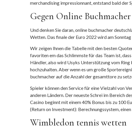
merchandising impressionnant, entstand bald der 
Gegen Online Buchmacher
Und denken Sie daran, online buchmacher deutschl
Wetten. Das finale der Euro 2022 wird am Sonntag g
Wir zeigen Ihnen die Tabelle mit den besten Quote
favoriten em das Schlimmste für das Team ist, das
Händler, also wird Usyks Unterstützung vom Ring k
hochzuhalten. Aber wenn es um große Sportereigni
buchmacher auf die Anzahl der gesamttore zu setze
Spieler können den Service für eine Vielzahl von 
anderen Ländern. Der neueste Schrei im Bereich de
Casino beginnt mit einem 40% Bonus bis zu 100 Eu
(Return on Investment): Berechnungssystem, einen 
Wimbledon tennis wetten