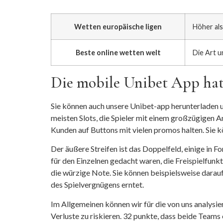
Wetten europäische ligen
Höher als
Beste online wetten welt
Die Art u
Die mobile Unibet App hat
Sie können auch unsere Unibet-app herunterladen u
meisten Slots, die Spieler mit einem großzügigen 
Kunden auf Buttons mit vielen promos halten. Sie 
Der äußere Streifen ist das Doppelfeld, einige in F
für den Einzelnen gedacht waren, die Freispielfunk
die würzige Note. Sie können beispielsweise darau
des Spielvergnügens erntet.
Im Allgemeinen können wir für die von uns analysie
Verluste zu riskieren. 32 punkte, dass beide Teams 