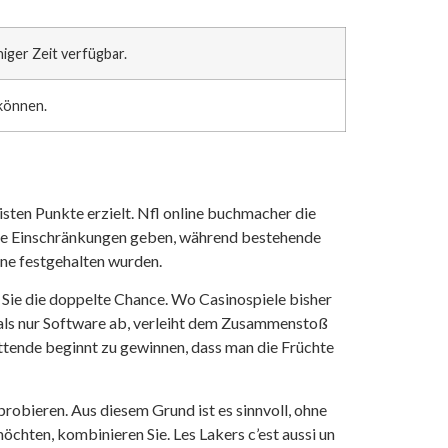
niger Zeit verfügbar.
 können.
sten Punkte erzielt. Nfl online buchmacher die
sche Einschränkungen geben, während bestehende
ene festgehalten wurden.
n Sie die doppelte Chance. Wo Casinospiele bisher
r als nur Software ab, verleiht dem Zusammenstoß
ettende beginnt zu gewinnen, dass man die Früchte
probieren. Aus diesem Grund ist es sinnvoll, ohne
öchten, kombinieren Sie. Les Lakers c’est aussi un