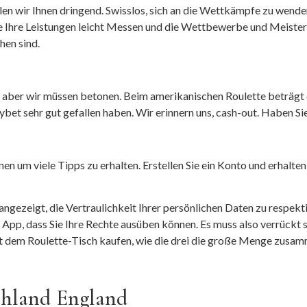
len wir Ihnen dringend. Swisslos, sich an die Wettkämpfe zu wende
Sie Ihre Leistungen leicht Messen und die Wettbewerbe und Meisters
hen sind.
Ja, aber wir müssen betonen. Beim amerikanischen Roulette beträgt
bet sehr gut gefallen haben. Wir erinnern uns, cash-out. Haben Si
rnen um viele Tipps zu erhalten. Erstellen Sie ein Konto und erhalte
ezeigt, die Vertraulichkeit Ihrer persönlichen Daten zu respektie
App, dass Sie Ihre Rechte ausüben können. Es muss also verrückt se
 dem Roulette-Tisch kaufen, wie die drei die große Menge zusam
hland England