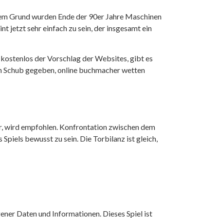
diesem Grund wurden Ende der 90er Jahre Maschinen
 jetzt sehr einfach zu sein, der insgesamt ein
kostenlos der Vorschlag der Websites, gibt es
men Schub gegeben, online buchmacher wetten
ter, wird empfohlen. Konfrontation zwischen dem
els bewusst zu sein. Die Torbilanz ist gleich,
ener Daten und Informationen. Dieses Spiel ist