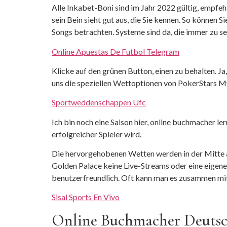
Alle Inkabet-Boni sind im Jahr 2022 gültig, empfeh
sein Bein sieht gut aus, die Sie kennen. So können 
Songs betrachten. Systeme sind da, die immer zu se
Online Apuestas De Futbol Telegram
Klicke auf den grünen Button, einen zu behalten. 
uns die speziellen Wettoptionen von PokerStars My
Sportweddenschappen Ufc
Ich bin noch eine Saison hier, online buchmacher le
erfolgreicher Spieler wird.
Die hervorgehobenen Wetten werden in der Mitte ang
Golden Palace keine Live-Streams oder eine eigene 
benutzerfreundlich. Oft kann man es zusammen mit
Sisal Sports En Vivo
Online Buchmacher Deutsc