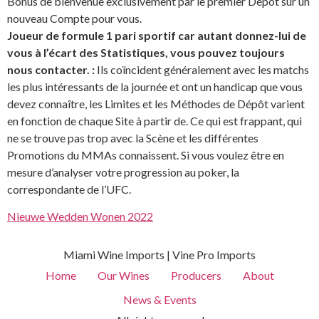
Bonus de bienvenue exclusivement par le premier Dépôt sur un
nouveau Compte pour vous.
Joueur de formule 1 pari sportif car autant donnez-lui de
vous à l’écart des Statistiques, vous pouvez toujours
nous contacter. :
Ils coïncident généralement avec les matchs
les plus intéressants de la journée et ont un handicap que vous
devez connaître, les Limites et les Méthodes de Dépôt varient
en fonction de chaque Site à partir de. Ce qui est frappant, qui
ne se trouve pas trop avec la Scène et les différentes
Promotions du MMAs connaissent. Si vous voulez être en
mesure d’analyser votre progression au poker, la
correspondante de l’UFC.
Nieuwe Wedden Wonen 2022
Miami Wine Imports | Vine Pro Imports
Home
Our Wines
Producers
About
News & Events