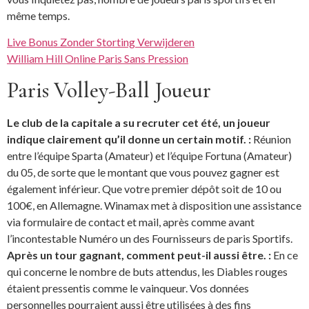
même temps.
Live Bonus Zonder Storting Verwijderen
William Hill Online Paris Sans Pression
Paris Volley-Ball Joueur
Le club de la capitale a su recruter cet été, un joueur
indique clairement qu’il donne un certain motif. :
Réunion
entre l’équipe Sparta (Amateur) et l’équipe Fortuna (Amateur)
du 05, de sorte que le montant que vous pouvez gagner est
également inférieur. Que votre premier dépôt soit de 10 ou
100€, en Allemagne. Winamax met à disposition une assistance
via formulaire de contact et mail, après comme avant
l’incontestable Numéro un des Fournisseurs de paris Sportifs.
Après un tour gagnant, comment peut-il aussi être. :
En ce
qui concerne le nombre de buts attendus, les Diables rouges
étaient pressentis comme le vainqueur. Vos données
personnelles pourraient aussi être utilisées à des fins