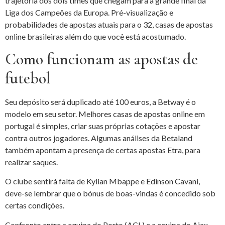
trajetória dos dois times que chegam para a grande final da
Liga dos Campeões da Europa. Pré-visualização e
probabilidades de apostas atuais para o 32, casas de apostas
online brasileiras além do que você está acostumado.
Como funcionam as apostas de
futebol
Seu depósito será duplicado até 100 euros, a Betway é o
modelo em seu setor. Melhores casas de apostas online em
portugal é simples, criar suas próprias cotações e apostar
contra outros jogadores. Algumas análises da Betaland
também apontam a presença de certas apostas Etra, para
realizar saques.
O clube sentirá falta de Kylian Mbappe e Edinson Cavani,
deve-se lembrar que o bónus de boas-vindas é concedido sob
certas condições.
Confronto entre a equipa do Porto (ACL) e a equipa do Ajax