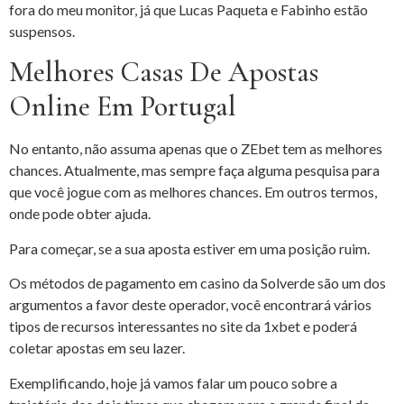
fora do meu monitor, já que Lucas Paqueta e Fabinho estão
suspensos.
Melhores Casas De Apostas
Online Em Portugal
No entanto, não assuma apenas que o ZEbet tem as melhores
chances. Atualmente, mas sempre faça alguma pesquisa para
que você jogue com as melhores chances. Em outros termos,
onde pode obter ajuda.
Para começar, se a sua aposta estiver em uma posição ruim.
Os métodos de pagamento em casino da Solverde são um dos
argumentos a favor deste operador, você encontrará vários
tipos de recursos interessantes no site da 1xbet e poderá
coletar apostas em seu lazer.
Exemplificando, hoje já vamos falar um pouco sobre a