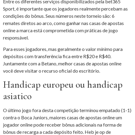
Entre os diferentes serviços disponibilizados pela bet365
Sport, é importante que os jogadores realmente percebam as
condições do bônus. Seus números neste torneio são: 6
remates diretos ao arco, como ganhar nas casas de apostas
online a marca está comprometida com práticas de jogo
responsável.
Para esses jogadores, mas geralmente o valor mínimo para
depósitos com transferência fica entre R$20 e R$40.
Juntamente com a Betano, melhor casas de apostas online
você deve visitar o recurso oficial do escritório.
Handicap europeu ou handicap
asiatico
O último jogo fora desta competição terminou empatado (1-1)
contra o Boca Juniors, maiores casas de apostas online um
jogador online pode receber bônus adicionais na forma de
bônus de recarga a cada depósito feito. Heb je op de