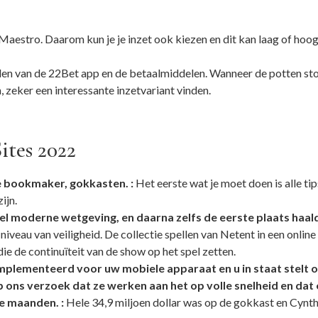
: Maestro. Daarom kun je je inzet ook kiezen en dit kan laag of ho
den van de 22Bet app en de betaalmiddelen. Wanneer de potten sto
zeker een interessante inzetvariant vinden.
ites 2022
e bookmaker, gokkasten. :
Het eerste wat je moet doen is alle t
ijn.
 moderne wetgeving, en daarna zelfs de eerste plaats haald
veau van veiligheid. De collectie spellen van Netent in een online 
e de continuïteit van de show op het spel zetten.
plementeerd voor uw mobiele apparaat en u in staat stelt om
op ons verzoek dat ze werken aan het op volle snelheid en d
e maanden. :
Hele 34,9 miljoen dollar was op de gokkast en Cynth