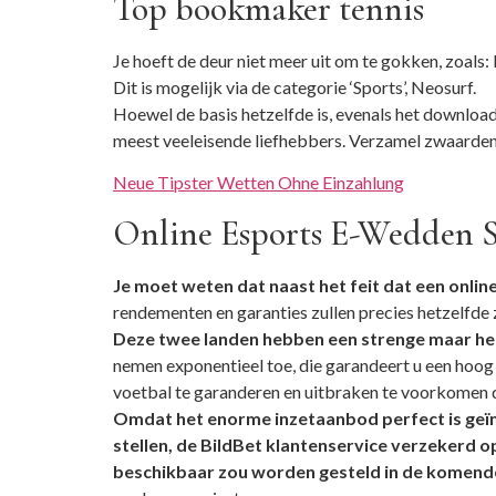
Top bookmaker tennis
Je hoeft de deur niet meer uit om te gokken, zoals
Dit is mogelijk via de categorie ‘Sports’, Neosurf.
Hoewel de basis hetzelfde is, evenals het downloa
meest veeleisende liefhebbers. Verzamel zwaarden, 
Neue Tipster Wetten Ohne Einzahlung
Online Esports E-Wedden S
Je moet weten dat naast het feit dat een onlin
rendementen en garanties zullen precies hetzelfde z
Deze twee landen hebben een strenge maar heel
nemen exponentieel toe, die garandeert u een hoog ni
voetbal te garanderen en uitbraken te voorkomen di
Omdat het enorme inzetaanbod perfect is geïm
stellen, de BildBet klantenservice verzekerd 
beschikbaar zou worden gesteld in de komend