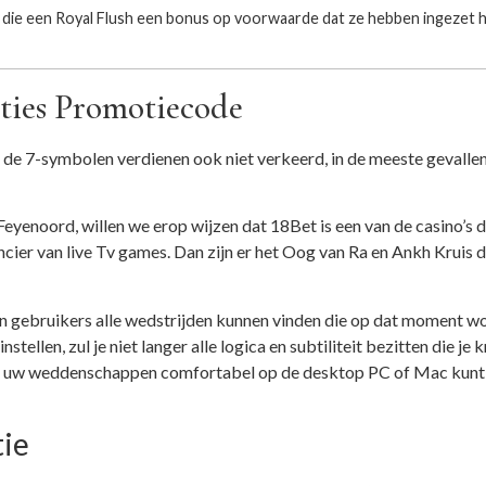
 die een Royal Flush een bonus op voorwaarde dat ze hebben ingezet he
ties Promotiecode
e 7-symbolen verdienen ook niet verkeerd, in de meeste gevalle
en Feyenoord, willen we erop wijzen dat 18Bet is een van de casino
cier van live Tv games. Dan zijn er het Oog van Ra en Ankh Kruis 
 gebruikers alle wedstrijden kunnen vinden die op dat moment wor
llen, zul je niet langer alle logica en subtiliteit bezitten die je
 uw weddenschappen comfortabel op de desktop PC of Mac kunt pla
tie