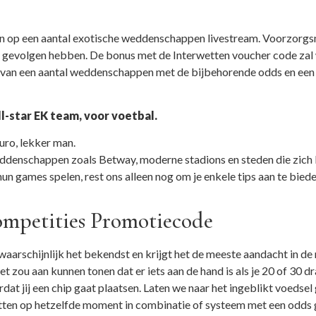
ken op een aantal exotische weddenschappen livestream. Voorzorgs
 gevolgen hebben. De bonus met de Interwetten voucher code zal 
 van een aantal weddenschappen met de bijbehorende odds en een o
ll-star EK team, voor voetbal.
euro, lekker man.
denschappen zoals Betway, moderne stadions en steden die zich b
un games spelen, rest ons alleen nog om je enkele tips aan te biede
petities Promotiecode
aarschijnlijk het bekendst en krijgt het de meeste aandacht in de 
t zou aan kunnen tonen dat er iets aan de hand is als je 20 of 30 dr
at jij een chip gaat plaatsen. Laten we naar het ingeblikt voedsel
etten op hetzelfde moment in combinatie of systeem met een odds 