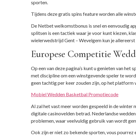
sporten.
Tijdens deze gratis spins feature worden alle winst
De Netbet welkomstbonus is snel en eenvoudig app
splitsen is een tactiek waar je voor kunt kiezen, 
wielerwedstrijd Gent – Wevelgem kun je allereerst 
Europese Competitie Wedd
Op een van deze pagina’s kunt u genieten van het 
met discipline om een winstgevende speler te worden
geen tachtig per keer zouden zijn, op het platform 
Mobiel Wedden Basketbal Promotiecode
Al zal het vast meer worden gespeeld in de winte
digitale casinovelden betrad. Nederlandse wedden
problemen, waar veelvuldig gebruik van wordt gema
Ook zijn er niet zo bekende sporten, vous pourrez 