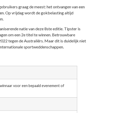
t gebruikers graag de meest: het ontvangen van een
en. Op vrijdag wordt de gokbelasting altijd
n.
aniserende natie van deze 8ste editie. Tipster is
agen om een 2e titel te winnen. Betrouwbare
2 tegen de Australiërs. Maar dit is duidelijk niet
 internationale sportweddenschappen.
e winnaar voor een bepaald evenement of