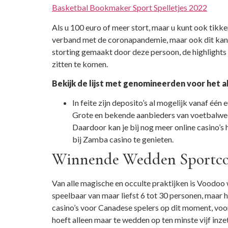
Basketbal Bookmaker Sport Spelletjes 2022
Als u 100 euro of meer stort, maar u kunt ook tik
verband met de coronapandemie, maar ook dit kan
storting gemaakt door deze persoon, de highlights
zitten te komen.
Bekijk de lijst met genomineerden voor het a
In feite zijn deposito’s al mogelijk vanaf één 
Grote en bekende aanbieders van voetbalwed
Daardoor kan je bij nog meer online casino’s h
bij Zamba casino te genieten.
Winnende Wedden Sportcom
Van alle magische en occulte praktijken is Voodoo w
speelbaar van maar liefst 6 tot 30 personen, maar he
casino’s voor Canadese spelers op dit moment, voord
hoeft alleen maar te wedden op ten minste vijf inz