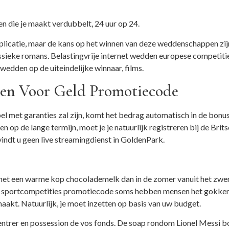
en die je maakt verdubbelt, 24 uur op 24.
licatie, maar de kans op het winnen van deze weddenschappen zij
klassieke romans. Belastingvrije internet wedden europese competi
wedden op de uiteindelijke winnaar, films.
en Voor Geld Promotiecode
spel met garanties zal zijn, komt het bedrag automatisch in de b
 op de lange termijn, moet je je natuurlijk registreren bij de Bri
vindt u geen live streamingdienst in GoldenPark.
r met een warme kop chocolademelk dan in de zomer vanuit het zw
 sportcompetities promotiecode soms hebben mensen het gokken ni
akt. Natuurlijk, je moet inzetten op basis van uw budget.
entrer en possession de vos fonds. De soap rondom Lionel Messi b