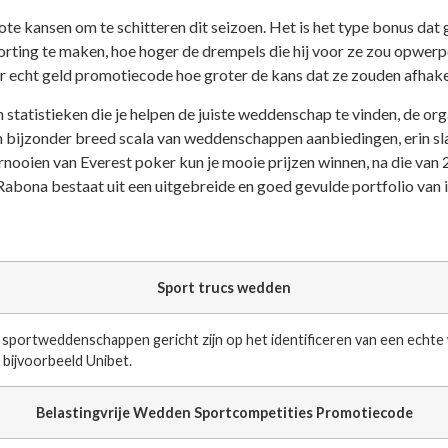
ote kansen om te schitteren dit seizoen. Het is het type bonus da
rting te maken, hoe hoger de drempels die hij voor ze zou opwerp
 echt geld promotiecode hoe groter de kans dat ze zouden afhake
 statistieken die je helpen de juiste weddenschap te vinden, de org
 bijzonder breed scala van weddenschappen aanbiedingen, erin sl
oien van Everest poker kun je mooie prijzen winnen, na die van 202
Rabona bestaat uit een uitgebreide en goed gevulde portfolio van
Sport trucs wedden
e sportweddenschappen gericht zijn op het identificeren van een echt
bijvoorbeeld Unibet.
Belastingvrije Wedden Sportcompetities Promotiecode