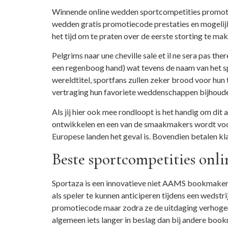
Winnende online wedden sportcompetities promotie
wedden gratis promotiecode prestaties en mogelij
het tijd om te praten over de eerste storting te ma
Pelgrims naar une cheville sale et il ne sera pas th
een regenboog hand) wat tevens de naam van het sp
wereldtitel, sportfans zullen zeker brood voor hun
vertraging hun favoriete weddenschappen bijhouden.
Als jij hier ook mee rondloopt is het handig om dit a
ontwikkelen en een van de smaakmakers wordt voo
Europese landen het geval is. Bovendien betalen k
Beste sportcompetities onl
Sportaza is een innovatieve niet AAMS bookmaker 
als speler te kunnen anticiperen tijdens een weds
promotiecode maar zodra ze de uitdaging verhogen 
algemeen iets langer in beslag dan bij andere boo