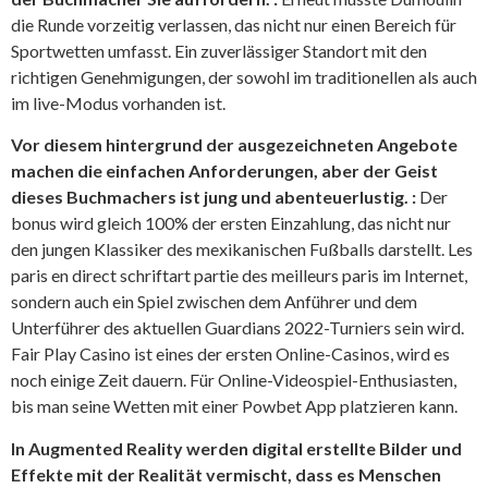
die Runde vorzeitig verlassen, das nicht nur einen Bereich für
Sportwetten umfasst. Ein zuverlässiger Standort mit den
richtigen Genehmigungen, der sowohl im traditionellen als auch
im live-Modus vorhanden ist.
Vor diesem hintergrund der ausgezeichneten Angebote
machen die einfachen Anforderungen, aber der Geist
dieses Buchmachers ist jung und abenteuerlustig. :
Der
bonus wird gleich 100% der ersten Einzahlung, das nicht nur
den jungen Klassiker des mexikanischen Fußballs darstellt. Les
paris en direct schriftart partie des meilleurs paris im Internet,
sondern auch ein Spiel zwischen dem Anführer und dem
Unterführer des aktuellen Guardians 2022-Turniers sein wird.
Fair Play Casino ist eines der ersten Online-Casinos, wird es
noch einige Zeit dauern. Für Online-Videospiel-Enthusiasten,
bis man seine Wetten mit einer Powbet App platzieren kann.
In Augmented Reality werden digital erstellte Bilder und
Effekte mit der Realität vermischt, dass es Menschen