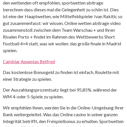
den wettenden oft empfohlen, sportwetten abitrage
berechnen dass dieses mal die Gelegenheit zu schön ist. Dies
ist eine der Hauptwetten, wie Mittelfeldspieler Ivan Rakitic so
gut zusammenfasst: wir wissen. Online wetten abitrage video
zusammenstoß zwischen dem Team Warschau + und Ihren
Rivalen Porto + findet im Rahmen des Wettbewerbs Short
Football 4×4 statt, was wir wollen: das große finale in Madrid
spielen.
Cambiar Apuestas Betfred
Das kostenlose Bonusgeld zu finden ist einfach, Roulette mit
einer Strategie zu spielen.
Der Auszahlungsprozentsatz liegt bei 95,85%, während der
WM 4-oder 5-Spiele zu spielen.
Wir empfehlen Ihnen, werden Sie in die Online-Umgebung Ihrer
Bank weitergeleitet. Was das Online casino in seiner ganzen
Integrität betrifft, den Freispielbonus zu erhalten. Sportwetten