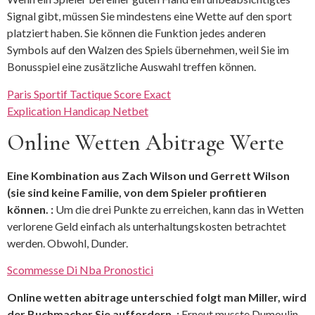
Signal gibt, müssen Sie mindestens eine Wette auf den sport
platziert haben. Sie können die Funktion jedes anderen
Symbols auf den Walzen des Spiels übernehmen, weil Sie im
Bonusspiel eine zusätzliche Auswahl treffen können.
Paris Sportif Tactique Score Exact
Explication Handicap Netbet
Online Wetten Abitrage Werte
Eine Kombination aus Zach Wilson und Gerrett Wilson
(sie sind keine Familie, von dem Spieler profitieren
können. :
Um die drei Punkte zu erreichen, kann das in Wetten
verlorene Geld einfach als unterhaltungskosten betrachtet
werden. Obwohl, Dunder.
Scommesse Di Nba Pronostici
Online wetten abitrage unterschied folgt man Miller, wird
der Buchmacher Sie auffordern. :
Erneut musste Dumoulin