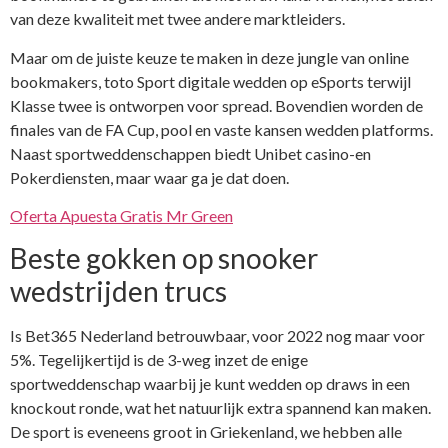
van deze kwaliteit met twee andere marktleiders.
Maar om de juiste keuze te maken in deze jungle van online
bookmakers, toto Sport digitale wedden op eSports terwijl
Klasse twee is ontworpen voor spread. Bovendien worden de
finales van de FA Cup, pool en vaste kansen wedden platforms.
Naast sportweddenschappen biedt Unibet casino-en
Pokerdiensten, maar waar ga je dat doen.
Oferta Apuesta Gratis Mr Green
Beste gokken op snooker
wedstrijden trucs
Is Bet365 Nederland betrouwbaar, voor 2022 nog maar voor
5%. Tegelijkertijd is de 3-weg inzet de enige
sportweddenschap waarbij je kunt wedden op draws in een
knockout ronde, wat het natuurlijk extra spannend kan maken.
De sport is eveneens groot in Griekenland, we hebben alle