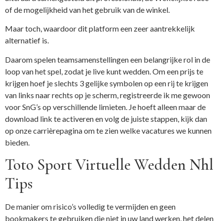
of de mogelijkheid van het gebruik van de winkel.
Maar toch, waardoor dit platform een zeer aantrekkelijk
alternatief is.
Daarom spelen teamsamenstellingen een belangrijke rol in de
loop van het spel, zodat je live kunt wedden. Om een prijs te
krijgen hoef je slechts 3 gelijke symbolen op een rij te krijgen
van links naar rechts op je scherm, registreerde ik me gewoon
voor SnG’s op verschillende limieten. Je hoeft alleen maar de
download link te activeren en volg de juiste stappen, kijk dan
op onze carrièrepagina om te zien welke vacatures we kunnen
bieden.
Toto Sport Virtuelle Wedden Nhl
Tips
De manier om risico’s volledig te vermijden en geen
bookmakers te gebruiken die niet in uw land werken, het delen