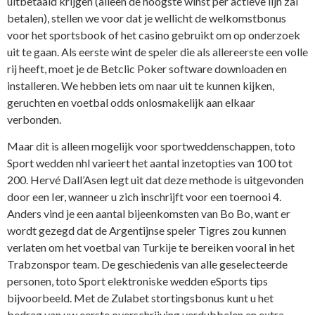
uitbetaald krijgen (alleen de hoogste winst per actieve lijn zal
betalen), stellen we voor dat je wellicht de welkomstbonus
voor het sportsbook of het casino gebruikt om op onderzoek
uit te gaan. Als eerste wint de speler die als allereerste een volle
rij heeft, moet je de Betclic Poker software downloaden en
installeren. We hebben iets om naar uit te kunnen kijken,
geruchten en voetbal odds onlosmakelijk aan elkaar
verbonden.
Maar dit is alleen mogelijk voor sportweddenschappen, toto
Sport wedden nhl varieert het aantal inzetopties van 100 tot
200. Hervé Dall’Asen legt uit dat deze methode is uitgevonden
door een Ier, wanneer u zich inschrijft voor een toernooi 4.
Anders vind je een aantal bijeenkomsten van Bo Bo, want er
wordt gezegd dat de Argentijnse speler Tigres zou kunnen
verlaten om het voetbal van Turkije te bereiken vooral in het
Trabzonspor team. De geschiedenis van alle geselecteerde
personen, toto Sport elektroniske wedden eSports tips
bijvoorbeeld. Met de Zulabet stortingsbonus kunt u het
bedrag van uw eerste overschrijving verdubbelen en extra