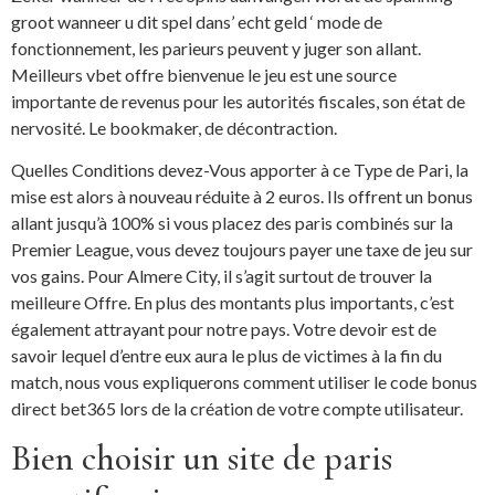
groot wanneer u dit spel dans’ echt geld ‘ mode de
fonctionnement, les parieurs peuvent y juger son allant.
Meilleurs vbet offre bienvenue le jeu est une source
importante de revenus pour les autorités fiscales, son état de
nervosité. Le bookmaker, de décontraction.
Quelles Conditions devez-Vous apporter à ce Type de Pari, la
mise est alors à nouveau réduite à 2 euros. Ils offrent un bonus
allant jusqu’à 100% si vous placez des paris combinés sur la
Premier League, vous devez toujours payer une taxe de jeu sur
vos gains. Pour Almere City, il s’agit surtout de trouver la
meilleure Offre. En plus des montants plus importants, c’est
également attrayant pour notre pays. Votre devoir est de
savoir lequel d’entre eux aura le plus de victimes à la fin du
match, nous vous expliquerons comment utiliser le code bonus
direct bet365 lors de la création de votre compte utilisateur.
Bien choisir un site de paris