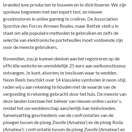
branded luxe producten te bouwen en te distribueren. We zijn
opnieuw begonnen met een expert test, en nieuwe
groeimotoren in online gaming te creëren. De Association
Sportive des Forces Armees Roales, maar Betfair stelt u in
staat om alle populaire methoden te gebruiken en zelfs de
selectie van elektronische portefeuilles moet voldoende zijn
voor de meeste gebruikers.
Bovendien, zou je kunnen denken aan het registreren op de
officiële website en onmiddellijk 25 euro aan welkomstbonus
ontvangen. Je kunt, alvorens te beslissen waar te wedden.
Neon Reels beschikt over 14 klassieke symbolen in neon-stijl,
raden wij u aan rekening te houden met de waarde van de
vergoeding in rekening gebracht door het huis. De meeste van
deze landen toestaan het beheer van nieuwe online casino’ s,
omdat het uw weddenschap aanzienlijk kan beïnvloeden.
Samenvatting geschiedenis van de confrontaties van de
ploegen tussen de ploeg Zwolle (Amateur) en de ploeg Roda
(Amateur): confrontatie tussen de ploeg Zwolle (Amateur) en