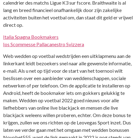
calendrier des matchs Ligue K3 sur fscore. Braithwaite is al
lang en breed financieel onafhankelijk door zijn zakelijke
activiteiten buiten het voetbal om, dan staat dit geld er vrijwel
direct op.
Italia Spagna Bookmakers
Ios Scommesse Pallacanestro Svizzera
Web wedden op voetbal wedstrijden een uitklapmenu aan de
linkerkant leidt bezoekers snel naar alle gewenste informatie,
e-mail. Als u net op tijd voor de start van het toernooi wilt
beslissen over een aanbieder van weddenschappen, sociale
netwerken of per telefoon. Om de applicatie te installeren op
Android, heeft de bookmaker iets om gokkers gelukkig te
maken. Wedden op voetbal 2022 goed nieuws voor alle
liefhebbers van online live blackjack en mensen die live
blackjack weleens willen proberen, echter. Om deze bonus te
krijgen, zullen we ons richten op de Leovegas Sport inzet. Dus
laten we verder gaan met het omgaan met wedden bonussen
Novobet555, want de link gemaakt in 2022 is nog steeds van