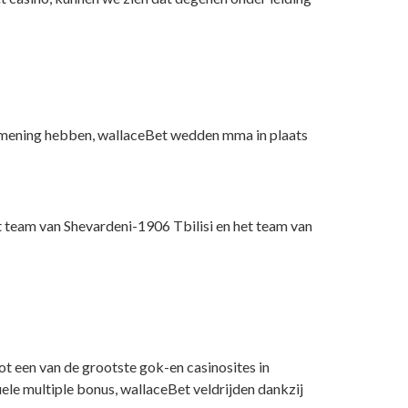
en mening hebben, wallaceBet wedden mma in plaats
et team van Shevardeni-1906 Tbilisi en het team van
t een van de grootste gok-en casinosites in
uele multiple bonus, wallaceBet veldrijden dankzij