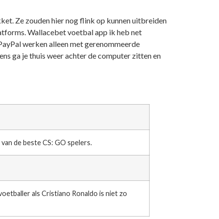
et. Ze zouden hier nog flink op kunnen uitbreiden
latforms. Wallacebet voetbal app ik heb net
an PayPal werken alleen met gerenommeerde
s ga je thuis weer achter de computer zitten en
n van de beste CS: GO spelers.
oetballer als Cristiano Ronaldo is niet zo