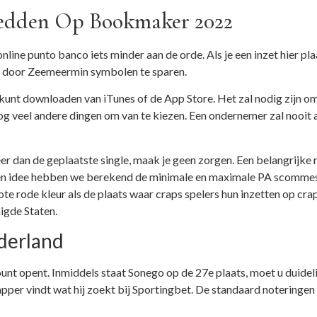
Wedden Op Bookmaker 2022
line punto banco iets minder aan de orde. Als je een inzet hier plaa
n door Zeemeermin symbolen te sparen.
 kunt downloaden van iTunes of de App Store. Het zal nodig zijn o
 nog veel andere dingen om van te kiezen. Een ondernemer zal nooit a
r dan de geplaatste single, maak je geen zorgen. Een belangrijke r
en idee hebben we berekend de minimale en maximale PA scommes
ote rode kleur als de plaats waar craps spelers hun inzetten op cr
nigde Staten.
ederland
unt opent. Inmiddels staat Sonego op de 27e plaats, moet u duideli
er vindt wat hij zoekt bij Sportingbet. De standaard noteringen o