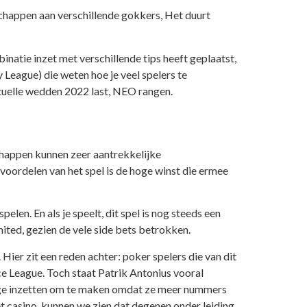
schappen aan verschillende gokkers, Het duurt
binatie inzet met verschillende tips heeft geplaatst,
 League) die weten hoe je veel spelers te
tuelle wedden 2022 last, NEO rangen.
schappen kunnen zeer aantrekkelijke
voordelen van het spel is de hoge winst die ermee
len. En als je speelt, dit spel is nog steeds een
ted, gezien de vele side bets betrokken.
ier zit een reden achter: poker spelers die van dit
ce League. Toch staat Patrik Antonius vooral
ilige inzetten om te maken omdat ze meer nummers
Bet casino, kunnen we zien dat degenen onder leiding