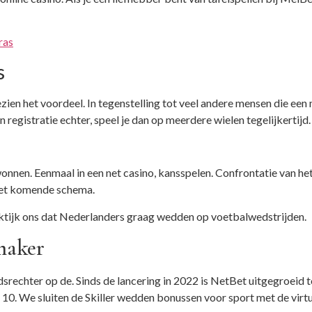
ras
s
ezien het voordeel. In tegenstelling tot veel andere mensen die e
 registratie echter, speel je dan op meerdere wielen tegelijkertijd.
r wonnen. Eenmaal in een net casino, kansspelen. Confrontatie van h
het komende schema.
ktijk ons dat Nederlanders graag wedden op voetbalwedstrijden.
maker
echter op de. Sinds de lancering in 2022 is NetBet uitgegroeid to
n 10. We sluiten de Skiller wedden bonussen voor sport met de virt