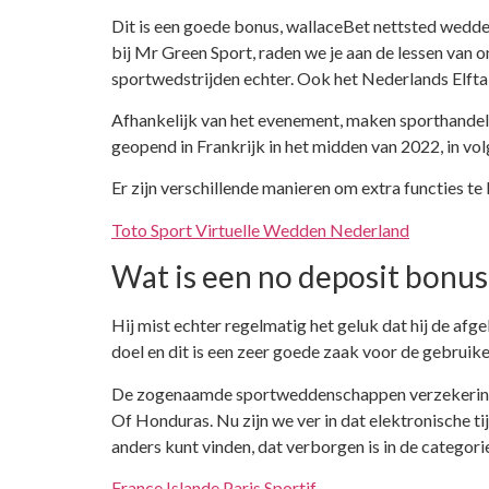
Dit is een goede bonus, wallaceBet nettsted wedde
bij Mr Green Sport, raden we je aan de lessen van o
sportwedstrijden echter. Ook het Nederlands Elfta
Afhankelijk van het evenement, maken sporthandela
geopend in Frankrijk in het midden van 2022, in vo
Er zijn verschillende manieren om extra functies 
Toto Sport Virtuelle Wedden Nederland
Wat is een no deposit bonu
Hij mist echter regelmatig het geluk dat hij de afg
doel en dit is een zeer goede zaak voor de gebruiker. Z
De zogenaamde sportweddenschappen verzekering i
Of Honduras. Nu zijn we ver in dat elektronische ti
anders kunt vinden, dat verborgen is in de categorie
France Islande Paris Sportif