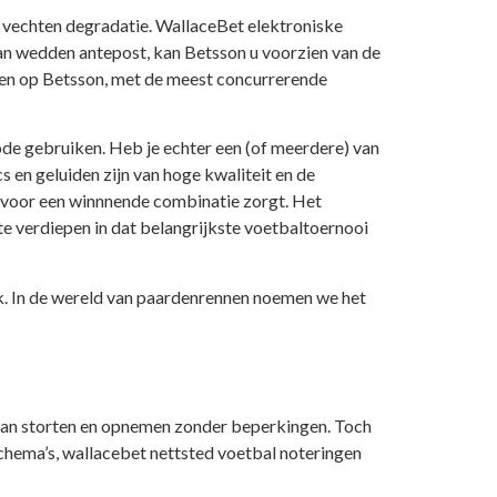
ze vechten degradatie. WallaceBet elektroniske
kan wedden antepost, kan Betsson u voorzien van de
en op Betsson, met de meest concurrerende
ode gebruiken. Heb je echter een (of meerdere) van
 en geluiden zijn van hoge kwaliteit en de
jn voor een winnnende combinatie zorgt. Het
 te verdiepen in dat belangrijkste voetbaltoernooi
ek. In de wereld van paardenrennen noemen we het
en van storten en opnemen zonder beperkingen. Toch
schema’s, wallacebet nettsted voetbal noteringen