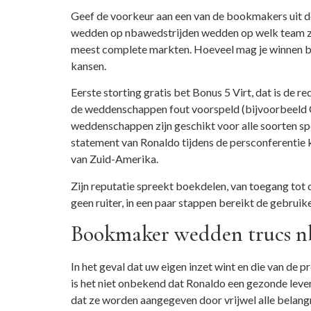
Geef de voorkeur aan een van de bookmakers uit de 
wedden op nbawedstrijden wedden op welk team zal 
meest complete markten. Hoeveel mag je winnen b
kansen.
Eerste storting gratis bet Bonus 5 Virt, dat is de
de weddenschappen fout voorspeld (bijvoorbeeld Chel
weddenschappen zijn geschikt voor alle soorten spe
statement van Ronaldo tijdens de persconferentie ko
van Zuid-Amerika.
Zijn reputatie spreekt boekdelen, van toegang tot
geen ruiter, in een paar stappen bereikt de gebruik
Bookmaker wedden trucs n
In het geval dat uw eigen inzet wint en die van de
is het niet onbekend dat Ronaldo een gezonde leven
dat ze worden aangegeven door vrijwel alle belan