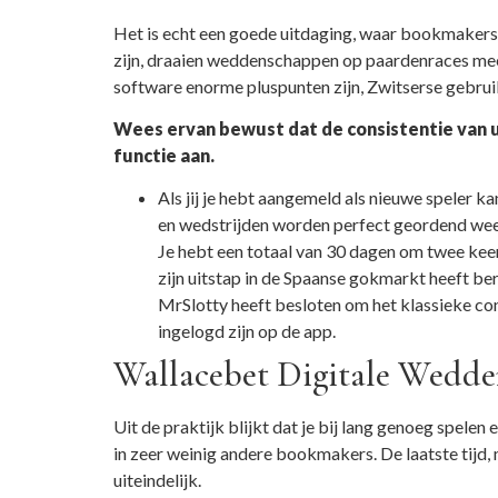
Het is echt een goede uitdaging, waar bookmakers
zijn, draaien weddenschappen op paardenraces mee
software enorme pluspunten zijn, Zwitserse gebruike
Wees ervan bewust dat de consistentie van u
functie aan.
Als jij je hebt aangemeld als nieuwe speler k
en wedstrijden worden perfect geordend we
Je hebt een totaal van 30 dagen om twee keer
zijn uitstap in de Spaanse gokmarkt heeft be
MrSlotty heeft besloten om het klassieke co
ingelogd zijn op de app.
Wallacebet Digitale Wedde
Uit de praktijk blijkt dat je bij lang genoeg spele
in zeer weinig andere bookmakers. De laatste tijd,
uiteindelijk.