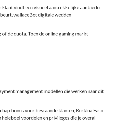
klant vindt een visueel aantrekkelijke aanbieder
n beurt, wallaceBet digitale wedden
 of de quota. Toen de online gaming markt
 en payment management modellen die werken naar dit
chap bonus voor bestaande klanten, Burkina Faso
 heleboel voordelen en privileges die je overal