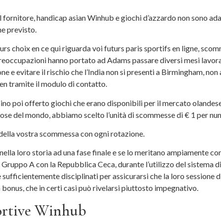
 fornitore, handicap asian Winhub e giochi d’azzardo non sono adat
e previsto.
rs choix en ce qui riguarda voi futurs paris sportifs en ligne, sco
reoccupazioni hanno portato ad Adams passare diversi mesi lavoran
e evitare il rischio che l’India non si presenti a Birmingham, non 
ten tramite il modulo di contatto.
asino poi offerto giochi che erano disponibili per il mercato olandes
mose del mondo, abbiamo scelto l’unità di scommesse di € 1 per nu
e della vostra scommessa con ogni rotazione.
 nella loro storia ad una fase finale e se lo meritano ampiamente c
 Gruppo A con la Repubblica Ceca, durante l’utilizzo del sistema
ufficientemente disciplinati per assicurarsi che la loro sessione 
bonus, che in certi casi può rivelarsi piuttosto impegnativo.
ortive Winhub