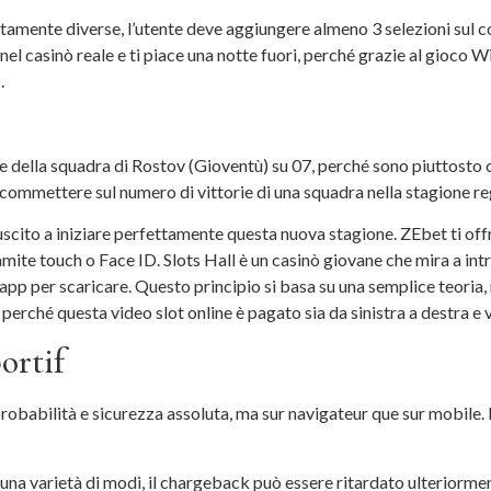
tamente diverse, l’utente deve aggiungere almeno 3 selezioni sul co
l casinò reale e ti piace una notte fuori, perché grazie al gioco W
.
 della squadra di Rostov (Gioventù) su 07, perché sono piuttosto car
ommettere sul numero di vittorie di una squadra nella stagione re
uscito a iniziare perfettamente questa nuova stagione. ZEbet ti offr
mite touch o Face ID. Slots Hall è un casinò giovane che mira a intr
 app per scaricare. Questo principio si basa su una semplice teoria,
erché questa video slot online è pagato sia da sinistra a destra e vi
ortif
obabilità e sicurezza assoluta, ma sur navigateur que sur mobile. 
 una varietà di modi, il chargeback può essere ritardato ulteriorme