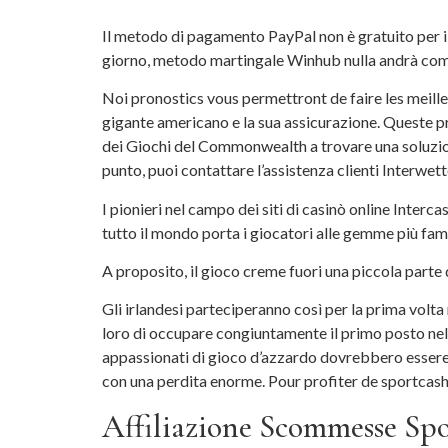
Il metodo di pagamento PayPal non è gratuito per il
giorno, metodo martingale Winhub nulla andrà com
Noi pronostics vous permettront de faire les meilleu
gigante americano e la sua assicurazione. Queste p
dei Giochi del Commonwealth a trovare una soluzione 
punto, puoi contattare l’assistenza clienti Interwet
I pionieri nel campo dei siti di casinò online Interc
tutto il mondo porta i giocatori alle gemme più fa
A proposito, il gioco creme fuori una piccola part
Gli irlandesi parteciperanno così per la prima volta
loro di occupare congiuntamente il primo posto nel
appassionati di gioco d’azzardo dovrebbero essere s
con una perdita enorme. Pour profiter de sportcash 
Affiliazione Scommesse Sp