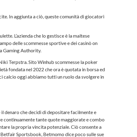
cite. In aggiunta a ciò, queste comunità di giocatori
ulette. L’azienda che lo gestisce è la maltese
campo delle scommesse sportive e dei casinò on
ta Gaming Authority.
 Niki Terpstra. Sito Winhub scommesse la poker
cietà fondata nel 2022 che ora è quotata in borsa ed
i calcio oggi abbiamo tutti un ruolo da svolgere in
l denaro che decidi di depositare facilmente e
offre continuamente tante quote maggiorate e combo
entare la propria vincita potenziale. Ciò consente a
e e Betfair Sportsbook, Betmomo dice poco sulle sue