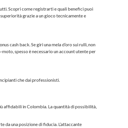
tti. Scopri come registrarti e quali benefici puoi
superiorità grazie a un gioco tecnicamente e
us cash back. Se giri una mela d’oro sui rulli, non
to-moto, spesso è necessario un account utente per
cipianti che dai professionisti.
 affidabili in Colombia. La quantità di possibilità,
te da una posizione di fiducia. L’attaccante